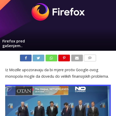
Firefox pred
gašenjem..
KOMENTARI
Iz Mozille upozoravaju da bi mjere protiv Google-ovog
monopola mogle da dovedu do velikih finansijskih problema.