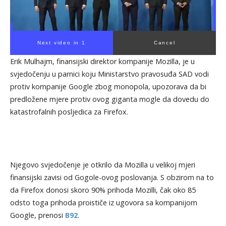
Next video in 1
Cancel
Erik Mulhajm, finansijski direktor kompanije Mozilla, je u
svjedočenju u parnici koju Ministarstvo pravosuđa SAD vodi
protiv kompanije Google zbog monopola, upozorava da bi
predložene mjere protiv ovog giganta mogle da dovedu do
katastrofalnih posljedica za Firefox.
Njegovo svjedočenje je otkrilo da Mozilla u velikoj mjeri
finansijski zavisi od Gogole-ovog poslovanja. S obzirom na to
da Firefox donosi skoro 90% prihoda Mozilli, čak oko 85
odsto toga prihoda proističe iz ugovora sa kompanijom
Google, prenosi
B92
.