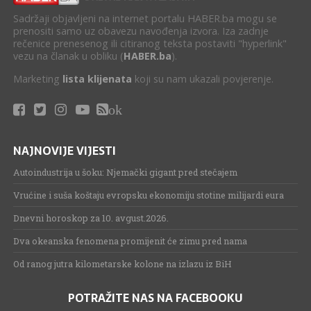
Sadržaji objavljeni na internet portalu HABER.ba mogu se
prenositi samo uz obavezu navođenja izvora. Iza zadnje
rečenice prenesenog ili citiranog teksta postaviti "hyperlink"
vezu na članak u obliku (
HABER.ba
).
Marketing
lista klijenata
koji su nam ukazali povjerenje.
ok
NAJNOVIJE VIJESTI
Autoindustrija u šoku: Njemački gigant pred stečajem
Vrućine i suša koštaju evropsku ekonomiju stotine milijardi eura
Dnevni horoskop za 10. avgust.2026.
Dva okeanska fenomena promijenit će zimu pred nama
Od ranog jutra kilometarske kolone na izlazu iz BiH
POTRAŽITE NAS NA FACEBOOKU