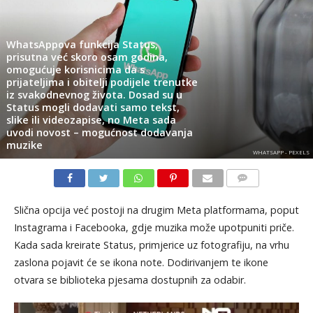
WhatsAppova funkcija Status,
prisutna već skoro osam godina,
omogućuje korisnicima da s
prijateljima i obitelji podijele trenutke
iz svakodnevnog života. Dosad su u
Status mogli dodavati samo tekst,
slike ili videozapise, no Meta sada
uvodi novost – mogućnost dodavanja
muzike
WHATSAPP - PEXELS
KOMENTARI
Slična opcija već postoji na drugim Meta platformama, poput
Instagrama i Facebooka, gdje muzika može upotpuniti priče.
Kada sada kreirate Status, primjerice uz fotografiju, na vrhu
zaslona pojavit će se ikona note. Dodirivanjem te ikone
otvara se biblioteka pjesama dostupnih za odabir.