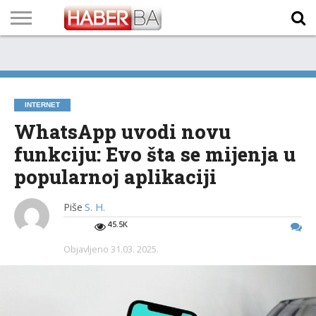
VIJESTI
BIZNIS
SPORT
SHOWBIZ
LIFESTYLE
SCI-
AUTO
ZANIMLJIVOSTI
FOTO
VIDEO
TV
VREMENSKA
STANJE NA
KURSNA
O
MARKETING
IMPRESSUM
KONTAKT
TECH
PROGRAM
PROGNOZA
PUTEVIMA
LISTA
NAMA
INTERNET
WhatsApp uvodi novu
funkciju: Evo šta se mijenja u
popularnoj aplikaciji
Piše
S. H.
45.5K
Objavljeno
31.03. 2025.