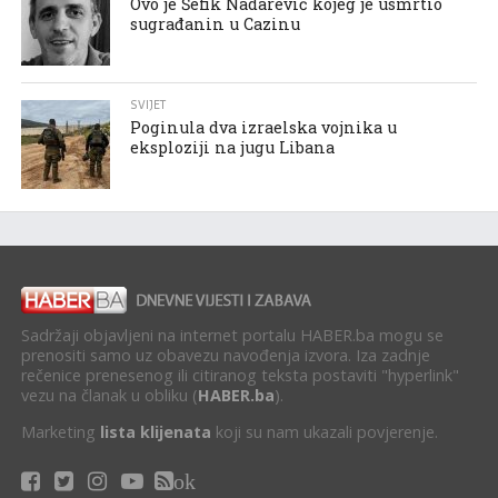
Ovo je Šefik Nadarević kojeg je usmrtio
sugrađanin u Cazinu
SVIJET
Poginula dva izraelska vojnika u
eksploziji na jugu Libana
Sadržaji objavljeni na internet portalu HABER.ba mogu se
prenositi samo uz obavezu navođenja izvora. Iza zadnje
rečenice prenesenog ili citiranog teksta postaviti "hyperlink"
vezu na članak u obliku (
HABER.ba
).
Marketing
lista klijenata
koji su nam ukazali povjerenje.
ok