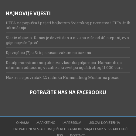
NAJNOVIJE VIJESTI
UEFA ne popušta i prijeti bojkotom Svjetskog prvenstva i FIFA-inih
takmičenja
Sladić objavio: Danas je deveti dan u nizu sa više od 40 stepeni, evo
gdje najviše “prži”
Djevojčicu (7) u Srbiji usisao vakum na bazenu
Detalji monstruoznog ubistva vlasnika piljarnica: Namamili ga
intimnim odnosom, vezali za krevet pa ugušili zbog 11.000 eura
Nazire se povratak 22 radnika Komunalnog Mostar na posao
POTRAŽITE NAS NA FACEBOOKU
O NAMA
MARKETING
IMPRESSUM
USLOVI KORIŠTENJA
PRONAĐENI NESTALI TINEJDŽERI U ZAGREBU: MAJA I EMIR SE VRATILI KUĆI
RSS
KONTAKT