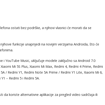
efona ostati bez podrške, a njihovi vlasnici će morati da se
njihove funkcije unaprijedi na novijim verzijama Androida, što će
lefonima.
be i YouTube Music, uključuje modele zaključno sa Android 7.0
, Xiaomi Mi 5S Plus, Xiaomi Mi Max, Redmi 4, Redmi 4 Prime, Redmi
A / Redmi Y1, Redmi Note 5A Prime / Redmi Y1 Lite, Xiaomi Mi 6,
 Y1 – Redmi 5 i Redmi 5A.
ti da koriste alternativne aplikacije za pregled video sadržaja ili