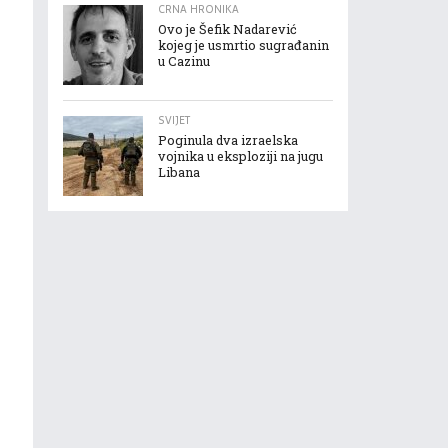
CRNA HRONIKA
Ovo je Šefik Nadarević
kojeg je usmrtio sugrađanin
u Cazinu
SVIJET
Poginula dva izraelska
vojnika u eksploziji na jugu
Libana