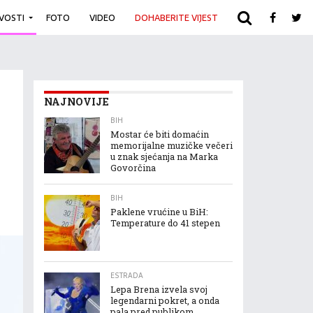
IVOSTI
FOTO
VIDEO
DOHABERITE VIJEST
ARHIVA
NAJNOVIJE
BIH
Mostar će biti domaćin
memorijalne muzičke večeri
u znak sjećanja na Marka
Govorčina
BIH
Paklene vrućine u BiH:
Temperature do 41 stepen
ESTRADA
Lepa Brena izvela svoj
legendarni pokret, a onda
pala pred publikom