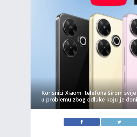
Korisnici Xiaomi telefona širom svi
u problemu zbog odluke koju je don