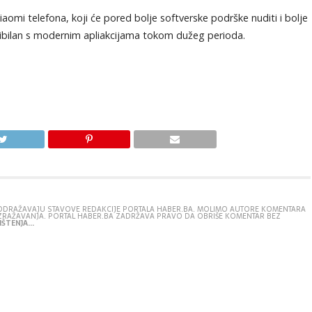
Xiaomi telefona, koji će pored bolje softverske podrške nuditi i bolje
tibilan s modernim apliakcijama tokom dužeg perioda.
E ODRAŽAVAJU STAVOVE REDAKCIJE PORTALA HABER.BA. MOLIMO AUTORE KOMENTARA
IZRAŽAVANJA. PORTAL HABER.BA ZADRŽAVA PRAVO DA OBRIŠE KOMENTAR BEZ
ŠTENJA...