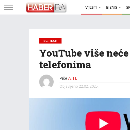
VIJESTI
BIZNIS
S
SCI-TECH
YouTube više neće 
telefonima
Piše
A. H.
Objavljeno
22.02. 2025.