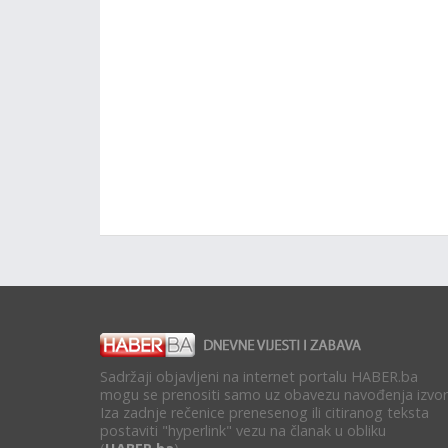
Sadržaji objavljeni na internet portalu HABER.ba
mogu se prenositi samo uz obavezu navođenja izvor
Iza zadnje rečenice prenesenog ili citiranog teksta
postaviti "hyperlink" vezu na članak u obliku