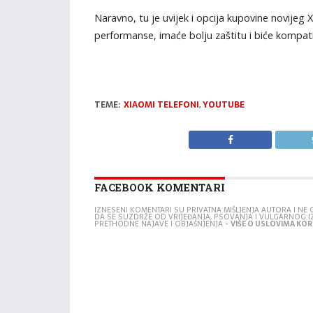
Naravno, tu je uvijek i opcija kupovine novijeg 
performanse, imaće bolju zaštitu i biće kompa
TEME:
XIAOMI TELEFONI
,
YOUTUBE
FACEBOOK KOMENTARI
IZNESENI KOMENTARI SU PRIVATNA MIŠLJENJA AUTORA I N
DA SE SUZDRŽE OD VRIJEĐANJA, PSOVANJA I VULGARNOG 
PRETHODNE NAJAVE I OBJAŠNJENJA -
VIŠE O USLOVIMA KORI