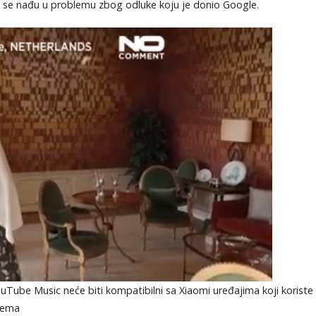
a se nađu u problemu zbog odluke koju je donio Google.
ouTube Music neće biti kompatibilni sa Xiaomi uređajima koji koriste
stema