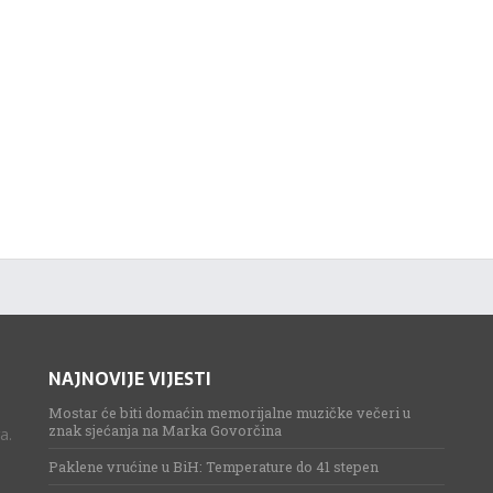
NAJNOVIJE VIJESTI
Mostar će biti domaćin memorijalne muzičke večeri u
znak sjećanja na Marka Govorčina
a.
Paklene vrućine u BiH: Temperature do 41 stepen