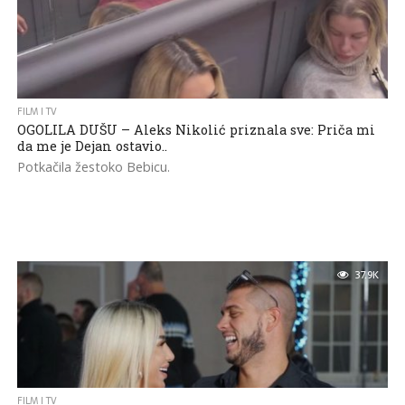
FILM I TV
OGOLILA DUŠU – Aleks Nikolić priznala sve: Priča mi
da me je Dejan ostavio..
Potkačila žestoko Bebicu.
37.9K
FILM I TV