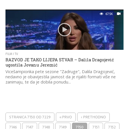
67.5K
FILM I TV
RAZVOD JE TAKO LIJEPA STVAR – Dalila Dragojević
ugostila Jovanu Jeremić
Vicešampionka pete sezone "Zadruge", Dalila Dragojević,
nedavno je obavijestila javnost da je rijaliti formati više ne
zanimaju, te da je dobila ponudu...
STRANICA 7150 OD 7229
« PRVO
‹ PRETHODNO
7146
7147
7148
7149
7150
7151
7152