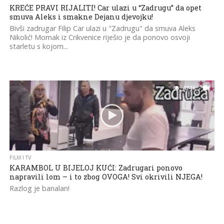
KREĆE PRAVI RIJALITI! Car ulazi u “Zadrugu” da opet
smuva Aleks i smakne Dejanu djevojku!
Bivši zadrugar Filip Car ulazi u "Zadrugu" da smuva Aleks
Nikolić! Momak iz Crikvenice riješio je da ponovo osvoji
starletu s kojom...
47.4K
FILM I TV
KARAMBOL U BIJELOJ KUĆI: Zadrugari ponovo
napravili lom – i to zbog OVOGA! Svi okrivili NJEGA!
Razlog je banalan!