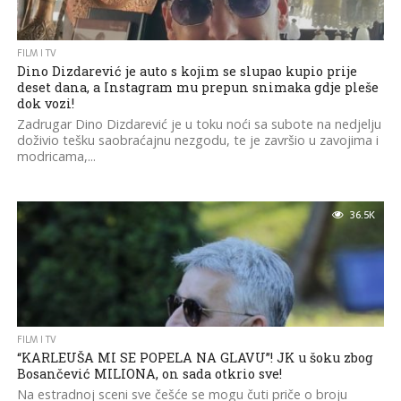
FILM I TV
Dino Dizdarević je auto s kojim se slupao kupio prije
deset dana, a Instagram mu prepun snimaka gdje pleše
dok vozi!
Zadrugar Dino Dizdarević je u toku noći sa subote na nedjelju
doživio tešku saobraćajnu nezgodu, te je završio u zavojima i
modricama,...
36.5K
FILM I TV
“KARLEUŠA MI SE POPELA NA GLAVU”! JK u šoku zbog
Bosančević MILIONA, on sada otkrio sve!
Na estradnoj sceni sve češće se mogu čuti priče o broju