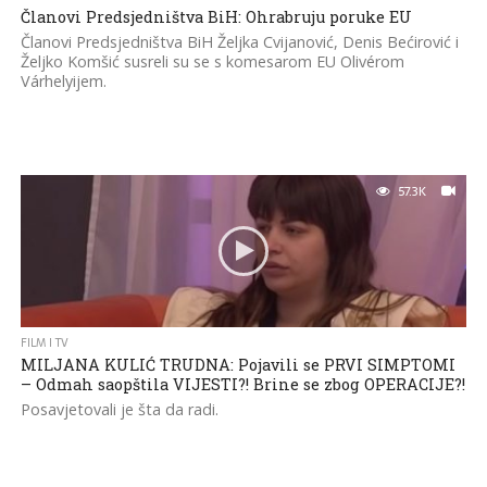
Članovi Predsjedništva BiH: Ohrabruju poruke EU
Članovi Predsjedništva BiH Željka Cvijanović, Denis Bećirović i
Željko Komšić susreli su se s komesarom EU Olivérom
Várhelyijem.
57.3K
FILM I TV
MILJANA KULIĆ TRUDNA: Pojavili se PRVI SIMPTOMI
– Odmah saopštila VIJESTI?! Brine se zbog OPERACIJE?!
Posavjetovali je šta da radi.