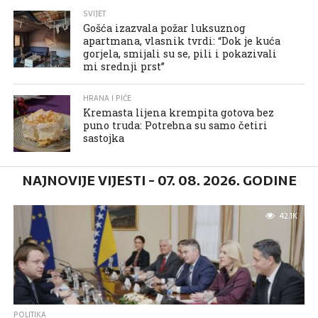
SVIJET
Gošća izazvala požar luksuznog
apartmana, vlasnik tvrdi: “Dok je kuća
gorjela, smijali su se, pili i pokazivali
mi srednji prst”
HRANA I PIĆE
Kremasta lijena krempita gotova bez
puno truda: Potrebna su samo četiri
sastojka
NAJNOVIJE VIJESTI - 07. 08. 2026. GODINE
42.1K
POLITIKA