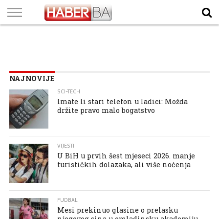
VIJESTI
BIZNIS
SPORT
SHOWBIZ
LIFESTYLE
SCI-
AUTO
ZANIMLJIVOSTI
FOTO
VIDEO
TV
VREMENSKA
STANJE NA
KURSNA
O
MARKETING
IMPRESSUM
KONTAKT
TECH
PROGRAM
PROGNOZA
PUTEVIMA
LISTA
NAMA
NAJNOVIJE
SCI-TECH
Imate li stari telefon u ladici: Možda
držite pravo malo bogatstvo
VIJESTI
U BiH u prvih šest mjeseci 2026. manje
turističkih dolazaka, ali više noćenja
FUDBAL
Mesi prekinuo glasine o prelasku
njegovog sina u omladinsku akademiju