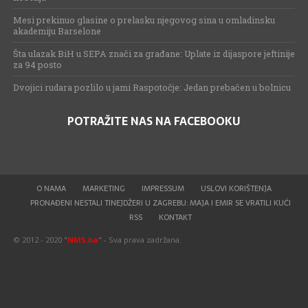
Mesi prekinuo glasine o prelasku njegovog sina u omladinsku
akademiju Barselone
Šta ulazak BiH u SEPA znači za građane: Uplate iz dijaspore jeftinije
za 94 posto
Dvojici rudara pozlilo u jami Raspotočje: Jedan prebačen u bolnicu
POTRAŽITE NAS NA FACEBOOKU
O NAMA
MARKETING
IMPRESSUM
USLOVI KORIŠTENJA
PRONAĐENI NESTALI TINEJDŽERI U ZAGREBU: MAJA I EMIR SE VRATILI KUĆI
RSS
KONTAKT
© 2012 - 2020 "
NMS.ba
" - Sva prava zadržana.