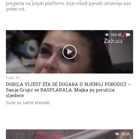
pregleda na Jutjub platformi, koje mlađi pjevači smatraju kao
jedan od...
104.4K
FILM I TV
DOBILA VIJEST ŠTA SE DOGAĐA U NJENOJ PORODICI –
Sanja Grujić se RASPLAKALA: Majka joj poručila
sljedeće
Suze su same krenule.
34.3K