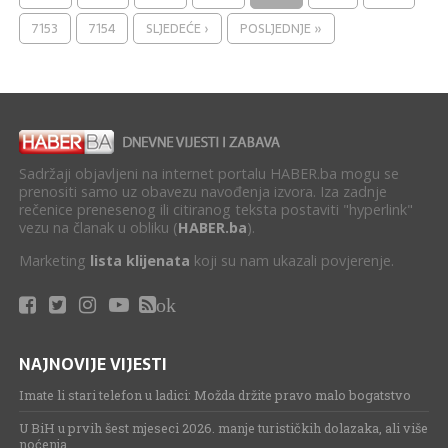
7153
7154
SLJEDEĆE ›
POSLJEDNJE »
Sadržaji objavljeni na internet portalu HABER.ba mogu se
prenositi samo uz obavezu navođenja izvora. Iza zadnje
rečenice prenesenog ili citiranog teksta postaviti "hyperlink"
vezu na članak u obliku (
HABER.ba
).
Marketing
lista klijenata
koji su nam ukazali povjerenje.
ok
NAJNOVIJE VIJESTI
Imate li stari telefon u ladici: Možda držite pravo malo bogatstvo
U BiH u prvih šest mjeseci 2026. manje turističkih dolazaka, ali više
noćenja