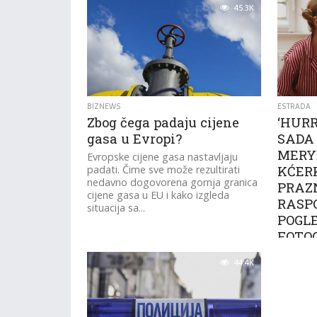
45.3K
BIZNEWS
ESTRADA
Zbog čega padaju cijene
‘HUR
gasa u Evropi?
SADA 
MERY
Evropske cijene gasa nastavljaju
padati. Čime sve može rezultirati
KĆER
nedavno dogovorena gornja granica
PRAZ
cijene gasa u EU i kako izgleda
RASP
situacija sa...
POGL
FOTO
Turska g
44.4K
našim p
Hurrem i
Veličans
kćerkam