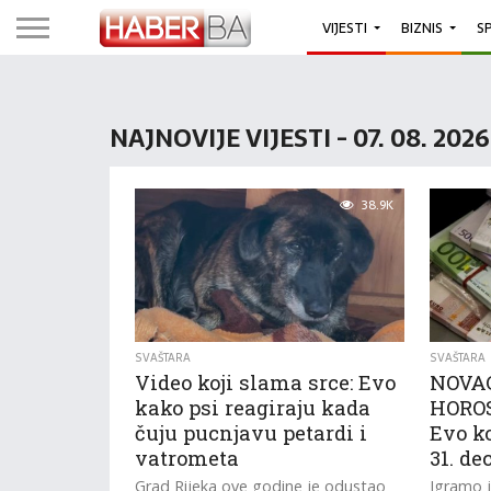
VIJESTI
BIZNIS
S
NAJNOVIJE VIJESTI - 07. 08. 202
38.9K
SVAŠTARA
SVAŠTARA
Video koji slama srce: Evo
NOVAC
kako psi reagiraju kada
HORO
čuju pucnjavu petardi i
Evo ko
vatrometa
31. d
Grad Rijeka ove godine je odustao
Igramo j