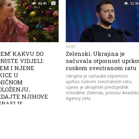
43.9K
32.5K
SVIJET
REM’ KAKVU DO
Zelenski: Ukrajina je
NISTE VIDJELI:
sačuvala otpornost uprko
EM I NJENE
ruskom svestranom ratu
KICE U
Ukrajina je sačuvala otpornost
NIČNOM
uprkos ruskom svestranom ratu,
izjavio je ukrajinski predsjednik
OLOŽENJU,
Volodimir Zelenski, prenosi Anadolu
EDAJTE NJIHOVE
Agency (AA).
GRAFIJE
lumica Meryem Uzerli, na
rostorima poznata kao
z serije “Sulejman
tveni”, uživa sa svojim
a u prazničnom raspoloženju