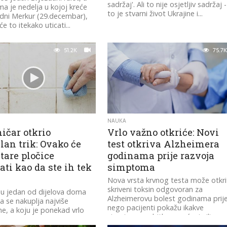
sadržaj'. Ali to nije osjetljiv sadržaj -
a je nedelja u kojoj kreće
to je stvarni život Ukrajine i...
dni Merkur (29.decembar),
e to itekako uticati...
51.2K
75.7K
NAUKA
ičar otkrio
Vrlo važno otkriće: Novi
lan trik: Ovako će
test otkriva Alzheimera
tare pločice
godinama prije razvoja
ati kao da ste ih tek
simptoma
Nova vrsta krvnog testa može otkri
skriveni toksin odgovoran za
su jedan od dijelova doma
Alzheimerovu bolest godinama prij
a se nakuplja najviše
nego pacijenti pokažu ikakve
ine, a koju je ponekad vrlo
simptome gubitka pamćenja ili...
oniti.