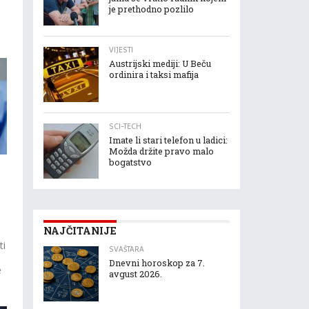
je prethodno pozlilo
VIJESTI
Austrijski mediji: U Beču
ordinira i taksi mafija
SCI-TECH
Imate li stari telefon u ladici:
Možda držite pravo malo
bogatstvo
NAJČITANIJE
ti
SVAŠTARA
Dnevni horoskop za 7.
e
avgust 2026.