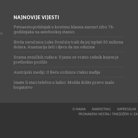
NAJNOVIJE VIJESTI
Petnaestogodišnjak u kostimu klauna nasmrt izbo 78-
godišnjaka na autobuskoj stanici
a.
Bivša zaručnica Luke Dončića traži da joj isplati 50 miliona
dolara: Anamarija želi i djecu da mu oduzme
Drama zeničkih rudara: U jamu se vratio radnik kojem je
prethodno pozlilo
Austrijski mediji: U Beču ordinira i taksi mafija
Imate li stari telefon u ladici: Možda držite pravo malo
bogatstvo
O NAMA
MARKETING
IMPRESSUM
PRONAĐENI NESTALI TINEJDŽERI U ZAG