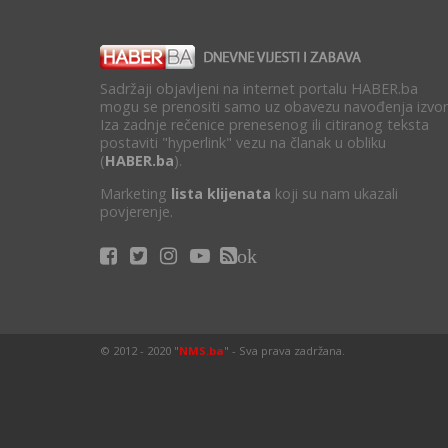
Sadržaji objavljeni na internet portalu HABER.ba
mogu se prenositi samo uz obavezu navođenja izvor
Iza zadnje rečenice prenesenog ili citiranog teksta
postaviti "hyperlink" vezu na članak u obliku
(
HABER.ba
).
Marketing
lista klijenata
koji su nam ukazali
povjerenje.
ok
© 2012 - 2020 "
NMS.ba
" - Sva prava zadržana.