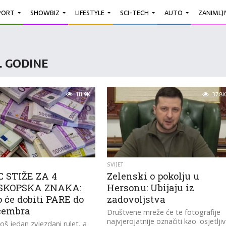
PORT
SHOWBIZ
LIFESTYLE
SCI-TECH
AUTO
ZANIMLJ
6. GODINE
111.9K
37.8K
SVIJET
 STIŽE ZA 4
Zelenski o pokolju u
SKOPSKA ZNAKA:
Hersonu: Ubijaju iz
 će dobiti PARE do
zadovoljstva
ecembra
Društvene mreže će te fotografije
najvjerojatnije označiti kao 'osjetljiv
oš jedan zvjezdani rulet, a