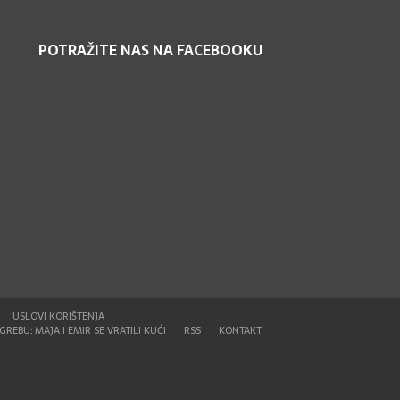
POTRAŽITE NAS NA FACEBOOKU
USLOVI KORIŠTENJA
REBU: MAJA I EMIR SE VRATILI KUĆI
RSS
KONTAKT