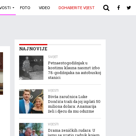
IVOSTI
FOTO
VIDEO
DOHABERITE VIJEST
ARHIVA
NAJNOVIJE
SVIJET
Petnaestogodišnjak u
kostimu klauna nasmrt izbo
78-godišnjaka na autobuskoj
stanici
VIJESTI
Bivša zaručnica Luke
Dončića traži da joj isplati 50
miliona dolara: Anamarija
želi i djecu da mu oduzme
VIJESTI
Drama zeničkih rudara: U
jamu se vratio radnik kojem