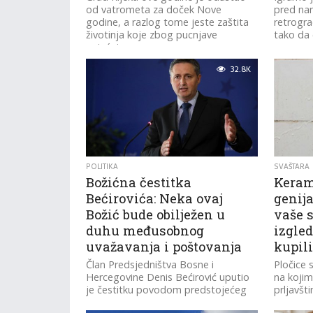
od vatrometa za doček Nove
pred nam
godine, a razlog tome jeste zaštita
retrogra
životinja koje zbog pucnjave
tako da ć
osjećaju...
32.8K
POLITIKA
SVAŠTARA
Božićna čestitka
Keram
Bećirovića: Neka ovaj
genija
Božić bude obilježen u
vaše s
duhu međusobnog
izgled
uvažavanja i poštovanja
kupili
Član Predsjedništva Bosne i
Pločice 
Hercegovine Denis Bećirović uputio
na kojim
je čestitku povodom predstojećeg
prljavšt
katoličkog praznika Božića...
teško ukl