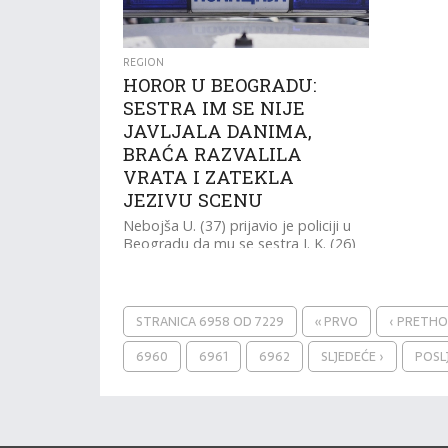
u...
REGION
HOROR U BEOGRADU:
SESTRA IM SE NIJE
JAVLJALA DANIMA,
BRAĆA RAZVALILA
VRATA I ZATEKLA
JEZIVU SCENU
Nebojša U. (37) prijavio je policiji u
Beogradu da mu se sestra I. K. (26)
ne javlja nekoliko dana.
STRANICA 6958 OD 7229
« PRVO
‹ PRETH
6960
6961
6962
SLJEDEĆE ›
POSL