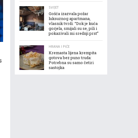
SVIJET
Gošća izazvala požar
luksuznog apartmana,
vlasnik tvrdi: “Dok je kuća
gorjela, smijali su se, pili i
pokazivali mi srednji prst”
HRANA I PIĆE
Kremasta lijena krempita
gotova bez puno truda:
s
Potrebna su samo četiri
sastojka