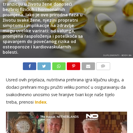
tranziciju u životu žene donoseći
bezbroj fizičkih i hormonalnih
promjena. Iako je ovo prirodna faza u
životu svake žene, njezini propratni
simptomi i implikacije na zdravlje
mogu uvelike varirati: od valunga,
promjena raspoloženja i poteškoća sa
spavanjem do povećanog rizika od
osteoporoze i kardiovaskularnih
bolesti.
SUPLEMENTI - BODY.BA
KOMENTARI
Usred ovih prijelaza, nutritivna prehrana igra ključnu ulogu, a
dodaci prehrani mogu pružiti veliku pomoć u osiguravanju da
svakodnevno unosimo sve hranjive tvari koje naše tijelo
treba, prenosi
Index
.