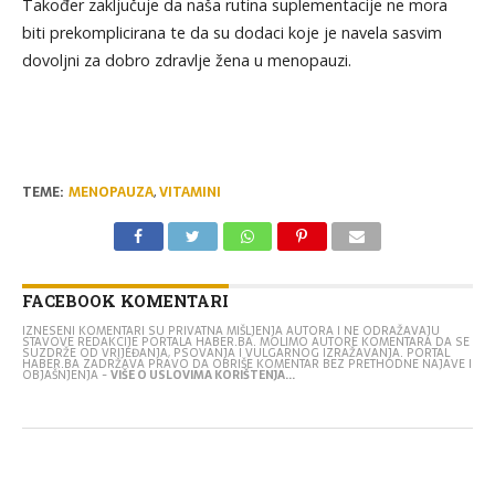
Također zaključuje da naša rutina suplementacije ne mora
biti prekomplicirana te da su dodaci koje je navela sasvim
dovoljni za dobro zdravlje žena u menopauzi.
TEME:
MENOPAUZA
,
VITAMINI
FACEBOOK KOMENTARI
IZNESENI KOMENTARI SU PRIVATNA MIŠLJENJA AUTORA I NE ODRAŽAVAJU
STAVOVE REDAKCIJE PORTALA HABER.BA. MOLIMO AUTORE KOMENTARA DA SE
SUZDRŽE OD VRIJEĐANJA, PSOVANJA I VULGARNOG IZRAŽAVANJA. PORTAL
HABER.BA ZADRŽAVA PRAVO DA OBRIŠE KOMENTAR BEZ PRETHODNE NAJAVE I
OBJAŠNJENJA -
VIŠE O USLOVIMA KORIŠTENJA...