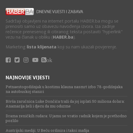
Sadržaji objavljeni na internet portalu HABER.ba mogu se
prenositi samo uz obavezu navođenja izvora. Iza zadnje
rečenice prenesenog ili citiranog teksta postaviti "hyperlink"
vezu na članak u obliku (
HABER.ba
).
Marketing
lista klijenata
koji su nam ukazali povjerenje.
ok
NAJNOVIJE VIJESTI
Petnaestogodišnjak u kostimu klauna nasmrt izbo 78-godišnjaka
na autobuskoj stanici
Bivša zaručnica Luke Dončića traži da joj isplati 50 miliona dolara:
Anamarija želi i djecu da mu oduzme
Drama zeničkih rudara: U jamu se vratio radnik kojem je prethodno
pozlilo
Austrijski mediji: U Beču ordinira i taksi mafija