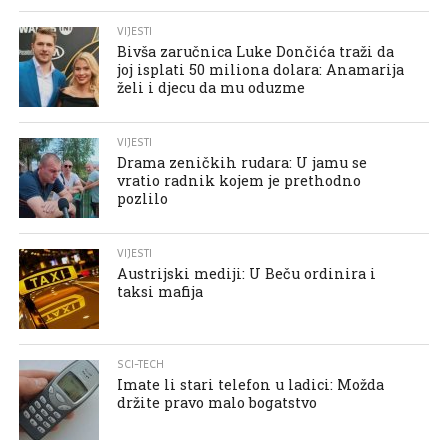
VIJESTI
Bivša zaručnica Luke Dončića traži da
joj isplati 50 miliona dolara: Anamarija
želi i djecu da mu oduzme
VIJESTI
Drama zeničkih rudara: U jamu se
vratio radnik kojem je prethodno
pozlilo
VIJESTI
Austrijski mediji: U Beču ordinira i
taksi mafija
SCI-TECH
Imate li stari telefon u ladici: Možda
držite pravo malo bogatstvo