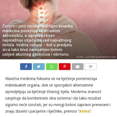
Četvrti i peti torakalni pršljen kineska
medicina povezuje sa srčanom
aktivnošću, a agresija i bijes
najsnažnije utječu na rad najvažnijeg
mišića. Vodite računa – bol u predjelu
srca lako biva zamijenjen bolom
uslijed akutnog gastritisa i obrnuto.
KIČMA - ILUSTRACIJA/BLOGSPOT.COM
KOMENTARI
Klasična medicina fokusira se na liječenje poremećaja
individualnih organa, dok se specijalisti alternativne
opredjeljuju za liječenje čitavog tijela. Moderna znanost
savjetuje da kombinirate oba sistema i da tako rezultat
sigurno neće izostati, jer su mnogi bolovi zapravo preneseni i
znaju zbuniti i pacijente i liječnike, prenosi “
Atma
“.