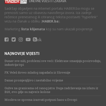
Sadržaji objavljeni na internet portalu HABER.ba mogu se
prenositi samo uz obavezu navođenja izvora. Iza zadnje
rečenice prenesenog ili citiranog teksta postaviti "hyperlink"
vezu na članak u obliku (
HABER.ba
).
Marketing
lista klijenata
koji su nam ukazali povjerenje.
ok
NAJNOVIJE VIJESTI
Dunav sve niži, problemi sve veći: Elektrane smanjuju proizvodnju,
industrija trpi
FK Velež doveo mladog napadača iz Slovenije
Danas promjenjljivo i nestabilno vrijeme
Gužve na granicama od ranog jutra: Duga zadržavanja na izlazu iz
BiH, evo gdje su najveće kolone
Moskva se sprema izazvati potpuni haos u Evropi