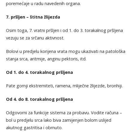
poremećaje u radu navedenih organa.
7. pršljen – štitna žlijezda
Osim toga, 7. vratni pršljen i od 1. do 3. torakalnog pršljena
vezuju se za srčanu aktivnost.
Bolovi u predjelu korijena vrata mogu ukazivati na patološka
stanja srca, aritmije, anginu pektoris, itd.
Od 1. do 4. torakalnog pršljena
Pate gornji ekstremiteti, ramena, mliječne žlijezde, bronhiji.
Od 4. do 8. torakalnog pršljena
Odgovorni za funkcije sistema za probavu. Vodite računa –
bol u predjelu srca lako biva zamijenjen bolom uslijed
akutnog gastritisa i obrnuto.