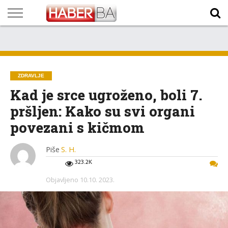
VIJESTI
BIZNIS
SPORT
SHOWBIZ
LIFESTYLE
SCI-
AUTO
ZANIMLJIVOSTI
FOTO
VIDEO
TV
VREMENSKA
STANJE NA
KURSNA
O
MARKETING
IMPRESSUM
KONTAKT
TECH
PROGRAM
PROGNOZA
PUTEVIMA
LISTA
NAMA
ZDRAVLJE
Kad je srce ugroženo, boli 7.
pršljen: Kako su svi organi
povezani s kičmom
Piše
S. H.
323.2K
Objavljeno
10.10. 2023.