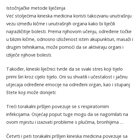
Istočnjačke metode liječenja
Već stoljećima kineska medicina koristi takozvanu unutrašnju
vezu između kičme i unutrašnjih organa kako bi liječili
najrazličitije bolesti. Prema njihovom učenju, određene točke
u blizini kičme, odnosno izloženost istim akupunkturi, masaži i
drugim tehnikama, može pomoći da se aktiviraju organi i
izliječe njihove bolesti.
Također, kineski liječnici tvrde da se svaki stres koji tijelo
primi širi kroz cijelo tijelo. Oni su shvatili i učestalost i jačinu
utjecaja određene emocije na određeni organ, kao i stupanj
štete koji može donijeti:
Treći torakalni pršljen povezuje se s respiratornim
infekcijama. Osjećaji poput tuge mogu da se nagomilati na
ovom mjestu i izazvati probleme s plućima, bronhijima …
Četvrti i peti torakalni pršljen kineska medicina povezuje sa