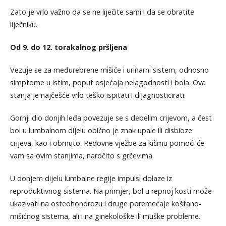
Zato je vrlo važno da se ne liječite sami i da se obratite
liječniku.
Od 9. do 12. torakalnog pršljena
Vezuje se za međurebrene mišiće i urinarni sistem, odnosno
simptome u istim, poput osjećaja nelagodnosti i bola. Ova
stanja je najčešće vrlo teško ispitati i dijagnosticirati.
Gornji dio donjih leđa povezuje se s debelim crijevom, a čest
bol u lumbalnom dijelu obično je znak upale ili disbioze
crijeva, kao i obrnuto. Redovne vježbe za kičmu pomoći će
vam sa ovim stanjima, naročito s grčevima.
U donjem dijelu lumbalne regije impulsi dolaze iz
reproduktivnog sistema. Na primjer, bol u repnoj kosti može
ukazivati na osteohondrozu i druge poremećaje koštano-
mišićnog sistema, ali i na ginekološke ili muške probleme.