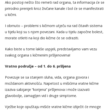
Ako postoji nešto što remeti rad organa, ta informacija će se
prirodno prenijeti kroz živčane kanale i bol će se manifestirati
u kičmi.
I obrnuto – problemi s kičmom utječu na rad čitavih sistema
u tijelu koji su s njom povezani. Kada u tijelu započne bolest,
morate otkriti na koji dio kičme će se odraziti.
Kako biste u tome lakše uspjeli, predstavljamo vam vezu
svakog organa s kičmenim pršljenovima!
Vratno područje – od 1. do 6. pršljena
Povezuje se sa stanjem sluha, vida, organa govora i
moždanom aktivnošću. Napetost u mišićima vratne kičme
izaziva sabijanje “korijena” pršljenova i može izazvati
glavobolje, zamagljen vid i druge simptome.
Vježbe koje opuštaju mišiće vratne kičme izliječit će mnoge