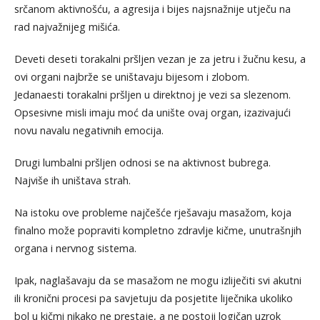
srčanom aktivnošću, a agresija i bijes najsnažnije utječu na
rad najvažnijeg mišića.
Deveti deseti torakalni pršljen vezan je za jetru i žučnu kesu, a
ovi organi najbrže se uništavaju bijesom i zlobom.
Jedanaesti torakalni pršljen u direktnoj je vezi sa slezenom.
Opsesivne misli imaju moć da unište ovaj organ, izazivajući
novu navalu negativnih emocija.
Drugi lumbalni pršljen odnosi se na aktivnost bubrega.
Najviše ih uništava strah.
Na istoku ove probleme najčešće rješavaju masažom, koja
finalno može popraviti kompletno zdravlje kičme, unutrašnjih
organa i nervnog sistema.
Ipak, naglašavaju da se masažom ne mogu izliječiti svi akutni
ili kronični procesi pa savjetuju da posjetite liječnika ukoliko
bol u kičmi nikako ne prestaje, a ne postoji logičan uzrok