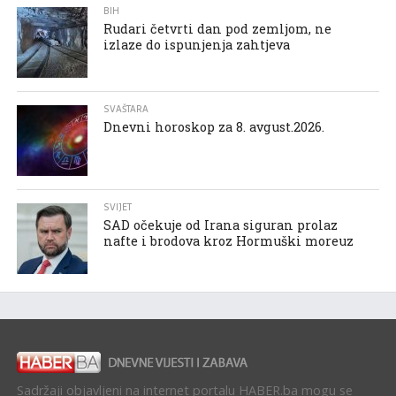
BIH
Rudari četvrti dan pod zemljom, ne
izlaze do ispunjenja zahtjeva
SVAŠTARA
Dnevni horoskop za 8. avgust.2026.
SVIJET
SAD očekuje od Irana siguran prolaz
nafte i brodova kroz Hormuški moreuz
Sadržaji objavljeni na internet portalu HABER.ba mogu se