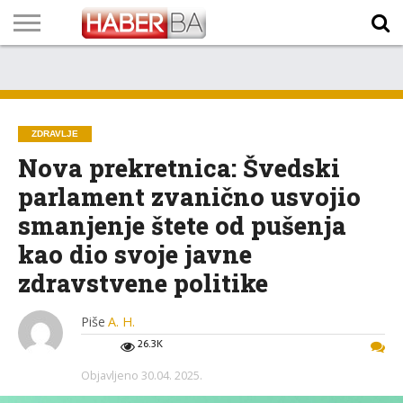
VIJESTI
BIZNIS
SPORT
SHOWBIZ
LIFESTYLE
SCI-
AUTO
ZANIMLJIVOSTI
FOTO
VIDEO
TV
VREMENSKA
STANJE NA
KURSNA
O
MARKETING
IMPRESSUM
KONTAKT
TECH
PROGRAM
PROGNOZA
PUTEVIMA
LISTA
NAMA
ZDRAVLJE
Nova prekretnica: Švedski
parlament zvanično usvojio
smanjenje štete od pušenja
kao dio svoje javne
zdravstvene politike
Piše
A. H.
26.3K
Objavljeno
30.04. 2025.