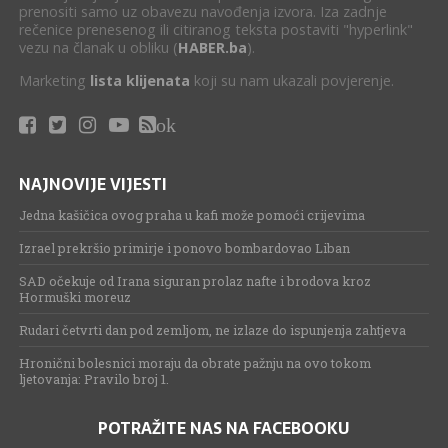
prenositi samo uz obavezu navođenja izvora. Iza zadnje
rečenice prenesenog ili citiranog teksta postaviti "hyperlink"
vezu na članak u obliku (
HABER.ba
).
Marketing
lista klijenata
koji su nam ukazali povjerenje.
ok
NAJNOVIJE VIJESTI
Jedna kašičica ovog praha u kafi može pomoći crijevima
Izrael prekršio primirje i ponovo bombardovao Liban
SAD očekuje od Irana siguran prolaz nafte i brodova kroz
Hormuški moreuz
Rudari četvrti dan pod zemljom, ne izlaze do ispunjenja zahtjeva
Hronični bolesnici moraju da obrate pažnju na ovo tokom
ljetovanja: Pravilo broj 1.
POTRAŽITE NAS NA FACEBOOKU