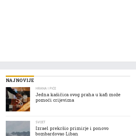
NAJNOVIJE
HRANA I PIĆE
Jedna kašičica ovog praha u kafi može
pomoći crijevima
SVIJET
Izrael prekršio primirje i ponovo
bombardovao Liban