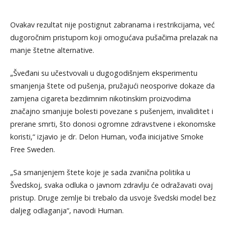
Ovakav rezultat nije postignut zabranama i restrikcijama, već
dugoročnim pristupom koji omogućava pušačima prelazak na
manje štetne alternative.
„Šveđani su učestvovali u dugogodišnjem eksperimentu
smanjenja štete od pušenja, pružajući neosporive dokaze da
zamjena cigareta bezdimnim nikotinskim proizvodima
značajno smanjuje bolesti povezane s pušenjem, invaliditet i
prerane smrti, što donosi ogromne zdravstvene i ekonomske
koristi,“ izjavio je dr. Delon Human, vođa inicijative Smoke
Free Sweden.
„Sa smanjenjem štete koje je sada zvanična politika u
Švedskoj, svaka odluka o javnom zdravlju će odražavati ovaj
pristup. Druge zemlje bi trebalo da usvoje švedski model bez
daljeg odlaganja“, navodi Human.