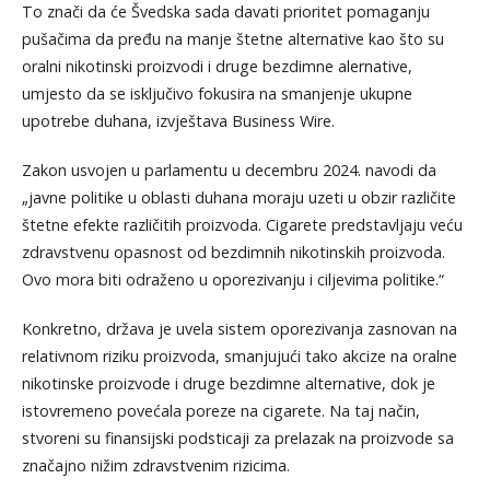
To znači da će Švedska sada davati prioritet pomaganju
pušačima da pređu na manje štetne alternative kao što su
oralni nikotinski proizvodi i druge bezdimne alernative,
umjesto da se isključivo fokusira na smanjenje ukupne
upotrebe duhana, izvještava Business Wire.
Zakon usvojen u parlamentu u decembru 2024. navodi da
„javne politike u oblasti duhana moraju uzeti u obzir različite
štetne efekte različitih proizvoda. Cigarete predstavljaju veću
zdravstvenu opasnost od bezdimnih nikotinskih proizvoda.
Ovo mora biti odraženo u oporezivanju i ciljevima politike.“
Konkretno, država je uvela sistem oporezivanja zasnovan na
relativnom riziku proizvoda, smanjujući tako akcize na oralne
nikotinske proizvode i druge bezdimne alternative, dok je
istovremeno povećala poreze na cigarete. Na taj način,
stvoreni su finansijski podsticaji za prelazak na proizvode sa
značajno nižim zdravstvenim rizicima.