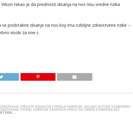
lson rekao je da prednosti disanja na nos nisu vredne rizika
a se podstakne disanje na nos koji ima ozbiljne zdravstvene rizike –
sebno visoki za one s
E ODRAŽAVAJU STAVOVE REDAKCIJE PORTALA HABER.BA. MOLIMO AUTORE KOMENTARA
IZRAŽAVANJA. PORTAL HABER.BA ZADRŽAVA PRAVO DA OBRIŠE KOMENTAR BEZ
ŠTENJA...