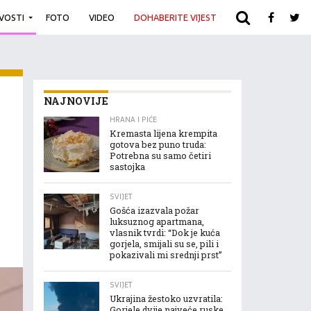
IVOSTI
FOTO
VIDEO
DOHABERITE VIJEST
ARHIVA
NAJNOVIJE
HRANA I PIĆE
Kremasta lijena krempita
gotova bez puno truda:
Potrebna su samo četiri
sastojka
SVIJET
Gošća izazvala požar
luksuznog apartmana,
vlasnik tvrdi: “Dok je kuća
gorjela, smijali su se, pili i
pokazivali mi srednji prst”
SVIJET
Ukrajina žestoko uzvratila:
Gorjele dvije najveće ruske