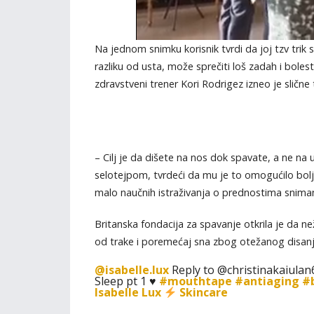
Na jednom snimku korisnik tvrdi da joj tzv tri
razliku od usta, može sprečiti loš zadah i bolest
zdravstveni trener Kori Rodrigez izneo je slične
– Cilj je da dišete na nos dok spavate, a ne na
selotejpom, tvrdeći da mu je to omogućilo bol
malo naučnih istraživanja o prednostima snimanj
Britanska fondacija za spavanje otkrila je da než
od trake i poremećaj sna zbog otežanog disanj
@isabelle.lux
Reply to @christinakaiulan
Sleep pt 1 ♥️
#mouthtape
#antiaging
#
Isabelle Lux
Skincare