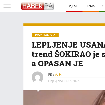
VIJESTI
BIZNIS
S
MODA I LJEPOTA
LEPLJENJE USANA
trend ŠOKIRAO je s
a OPASAN JE
Piše
A. H.
Objavljeno
07.12. 2022.