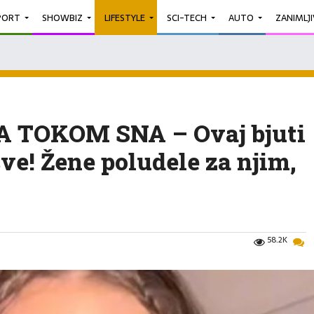
PORT
SHOWBIZ
LIFESTYLE
SCI-TECH
AUTO
ZANIMLJ
 TOKOM SNA – Ovaj bjuti
ve! Žene poludele za njim,
58.2K