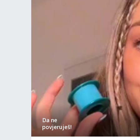
Da ne
povjeruješ!