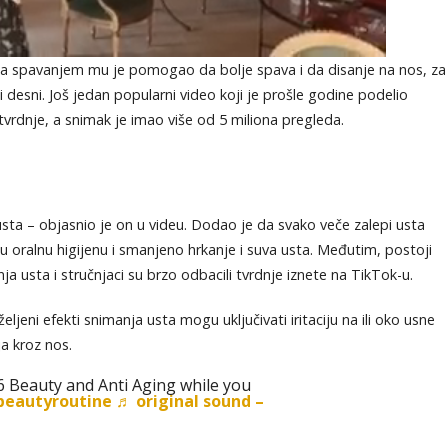
k sa spavanjem mu je pomogao da bolje spava i da disanje na nos, za
i desni. Još jedan popularni video koji je prošle godine podelio
 tvrdnje, a snimak je imao više od 5 miliona pregleda.
 usta – objasnio je on u videu. Dodao je da svako veče zalepi usta
ju oralnu higijenu i smanjeno hrkanje i suva usta. Međutim, postoji
a usta i stručnjaci su brzo odbacili tvrdnje iznete na TikTok-u.
eljeni efekti snimanja usta mogu uključivati iritaciju na ili oko usne
a kroz nos.
6 Beauty and Anti Aging while you
beautyroutine
♬ original sound –