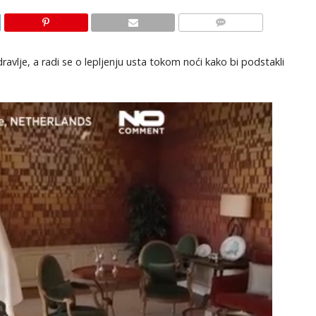
KOMENTARI
vlje, a radi se o lepljenju usta tokom noći kako bi podstakli