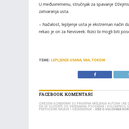
U međuvremenu, stručnjak za spavanje Džejms Vi
zatvaranja usta.
– Nažalost, lepljenje usta je ekstreman način d
rekao je on za Nevsveek. Rizici bi mogli biti po
TEME:
LEPLJENJE USANA
,
SNA
,
TOKOM
FACEBOOK KOMENTARI
IZNESENI KOMENTARI SU PRIVATNA MIŠLJENJA AUTORA I N
DA SE SUZDRŽE OD VRIJEĐANJA, PSOVANJA I VULGARNOG 
PRETHODNE NAJAVE I OBJAŠNJENJA -
VIŠE O USLOVIMA KORI