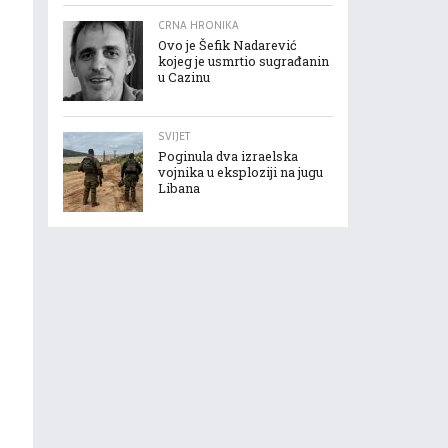
CRNA HRONIKA
Ovo je Šefik Nadarević
kojeg je usmrtio sugrađanin
u Cazinu
SVIJET
Poginula dva izraelska
vojnika u eksploziji na jugu
Libana