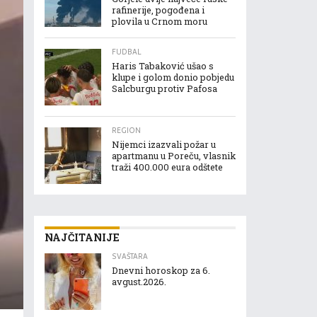
rafinerije, pogođena i
plovila u Crnom moru
FUDBAL
Haris Tabaković ušao s
klupe i golom donio pobjedu
Salcburgu protiv Pafosa
REGION
Nijemci izazvali požar u
apartmanu u Poreču, vlasnik
traži 400.000 eura odštete
NAJČITANIJE
SVAŠTARA
Dnevni horoskop za 6.
avgust.2026.