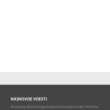
NAJNOVIJE VIJESTI
Kremasta lijena krempita gotova bez puno truda: Potrebna