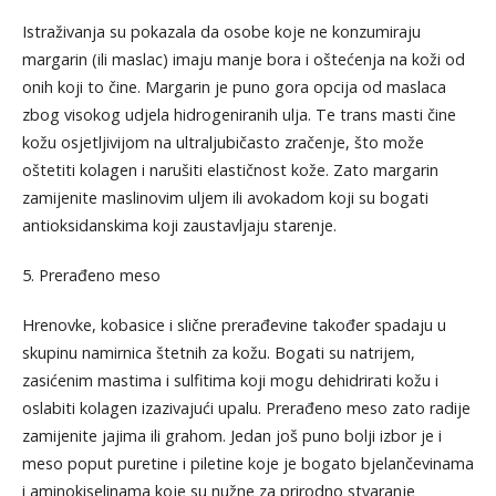
Istraživanja su pokazala da osobe koje ne konzumiraju
margarin (ili maslac) imaju manje bora i oštećenja na koži od
onih koji to čine. Margarin je puno gora opcija od maslaca
zbog visokog udjela hidrogeniranih ulja. Te trans masti čine
kožu osjetljivijom na ultraljubičasto zračenje, što može
oštetiti kolagen i narušiti elastičnost kože. Zato margarin
zamijenite maslinovim uljem ili avokadom koji su bogati
antioksidanskima koji zaustavljaju starenje.
5. Prerađeno meso
Hrenovke, kobasice i slične prerađevine također spadaju u
skupinu namirnica štetnih za kožu. Bogati su natrijem,
zasićenim mastima i sulfitima koji mogu dehidrirati kožu i
oslabiti kolagen izazivajući upalu. Prerađeno meso zato radije
zamijenite jajima ili grahom. Jedan još puno bolji izbor je i
meso poput puretine i piletine koje je bogato bjelančevinama
i aminokiselinama koje su nužne za prirodno stvaranje