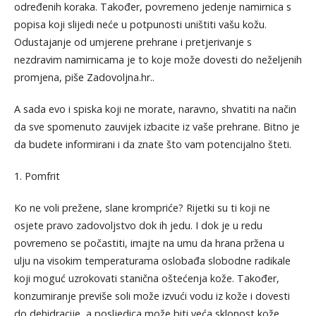
određenih koraka. Također, povremeno jedenje namirnica s
popisa koji slijedi neće u potpunosti uništiti vašu kožu.
Odustajanje od umjerene prehrane i pretjerivanje s
nezdravim namirnicama je to koje može dovesti do neželjenih
promjena, piše Zadovoljna.hr..
A sada evo i spiska koji ne morate, naravno, shvatiti na način
da sve spomenuto zauvijek izbacite iz vaše prehrane. Bitno je
da budete informirani i da znate što vam potencijalno šteti.
1. Pomfrit
Ko ne voli prežene, slane krompriće? Rijetki su ti koji ne
osjete pravo zadovoljstvo dok ih jedu. I dok je u redu
povremeno se počastiti, imajte na umu da hrana pržena u
ulju na visokim temperaturama oslobađa slobodne radikale
koji moguć uzrokovati stanična oštećenja kože. Također,
konzumiranje previše soli može izvući vodu iz kože i dovesti
do dehidracije, a posljedica može biti veća sklonost kože