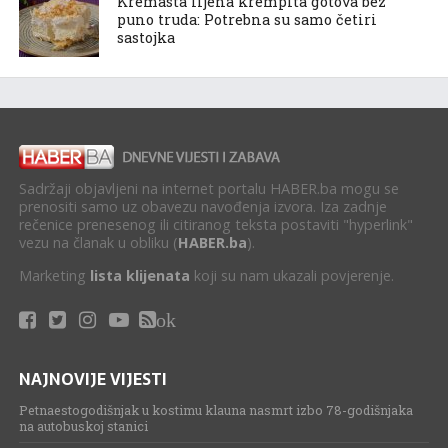
Kremasta lijena krempita gotova bez
puno truda: Potrebna su samo četiri
sastojka
Sadržaji objavljeni na internet portalu HABER.ba mogu se
prenositi samo uz obavezu navođenja izvora. Iza zadnje
rečenice prenesenog ili citiranog teksta postaviti "hyperlink"
vezu na članak u obliku (
HABER.ba
).
Marketing
lista klijenata
koji su nam ukazali povjerenje.
ok
NAJNOVIJE VIJESTI
Petnaestogodišnjak u kostimu klauna nasmrt izbo 78-godišnjaka
na autobuskoj stanici