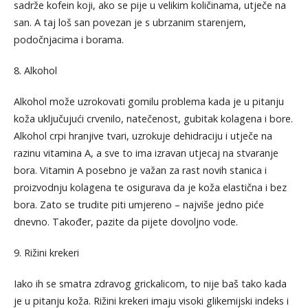
sadrže kofein koji, ako se pije u velikim količinama, utječe na
san. A taj loš san povezan je s ubrzanim starenjem,
podočnjacima i borama.
8. Alkohol
Alkohol može uzrokovati gomilu problema kada je u pitanju
koža uključujući crvenilo, natečenost, gubitak kolagena i bore.
Alkohol crpi hranjive tvari, uzrokuje dehidraciju i utječe na
razinu vitamina A, a sve to ima izravan utjecaj na stvaranje
bora. Vitamin A posebno je važan za rast novih stanica i
proizvodnju kolagena te osigurava da je koža elastična i bez
bora. Zato se trudite piti umjereno – najviše jedno piće
dnevno. Također, pazite da pijete dovoljno vode.
9. Rižini krekeri
Iako ih se smatra zdravog grickalicom, to nije baš tako kada
je u pitanju koža. Rižini krekeri imaju visoki glikemijski indeks i