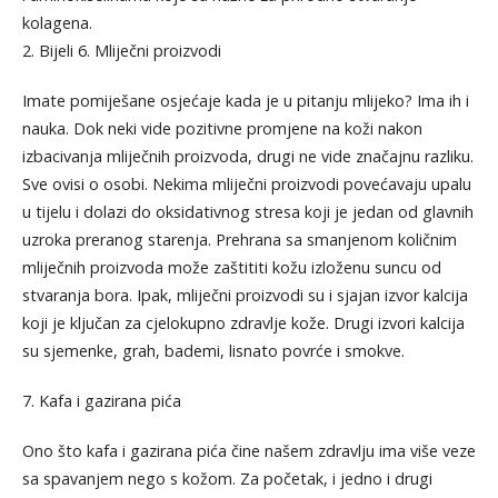
kolagena.
2. Bijeli 6. Mliječni proizvodi
Imate pomiješane osjećaje kada je u pitanju mlijeko? Ima ih i
nauka. Dok neki vide pozitivne promjene na koži nakon
izbacivanja mliječnih proizvoda, drugi ne vide značajnu razliku.
Sve ovisi o osobi. Nekima mliječni proizvodi povećavaju upalu
u tijelu i dolazi do oksidativnog stresa koji je jedan od glavnih
uzroka preranog starenja. Prehrana sa smanjenom količnim
mliječnih proizvoda može zaštititi kožu izloženu suncu od
stvaranja bora. Ipak, mliječni proizvodi su i sjajan izvor kalcija
koji je ključan za cjelokupno zdravlje kože. Drugi izvori kalcija
su sjemenke, grah, bademi, lisnato povrće i smokve.
7. Kafa i gazirana pića
Ono što kafa i gazirana pića čine našem zdravlju ima više veze
sa spavanjem nego s kožom. Za početak, i jedno i drugi