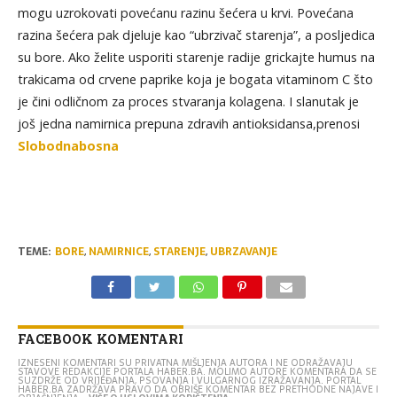
mogu uzrokovati povećanu razinu šećera u krvi. Povećana
razina šećera pak djeluje kao “ubrzivač starenja”, a posljedica
su bore. Ako želite usporiti starenje radije grickajte humus na
trakicama od crvene paprike koja je bogata vitaminom C što
je čini odličnom za proces stvaranja kolagena. I slanutak je
još jedna namirnica prepuna zdravih antioksidansa,prenosi
Slobodnabosna
TEME:
BORE
,
NAMIRNICE
,
STARENJE
,
UBRZAVANJE
FACEBOOK KOMENTARI
IZNESENI KOMENTARI SU PRIVATNA MIŠLJENJA AUTORA I NE ODRAŽAVAJU
STAVOVE REDAKCIJE PORTALA HABER.BA. MOLIMO AUTORE KOMENTARA DA SE
SUZDRŽE OD VRIJEĐANJA, PSOVANJA I VULGARNOG IZRAŽAVANJA. PORTAL
HABER.BA ZADRŽAVA PRAVO DA OBRIŠE KOMENTAR BEZ PRETHODNE NAJAVE I