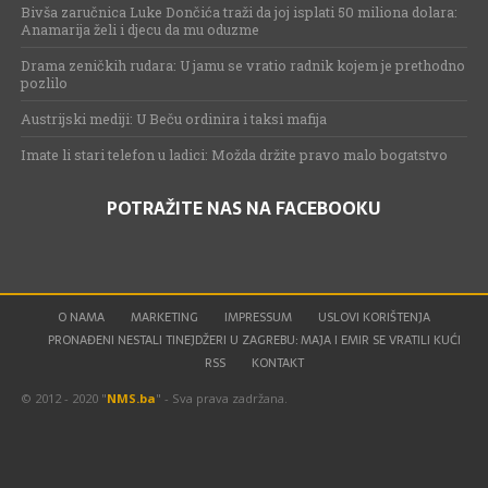
Bivša zaručnica Luke Dončića traži da joj isplati 50 miliona dolara:
Anamarija želi i djecu da mu oduzme
Drama zeničkih rudara: U jamu se vratio radnik kojem je prethodno
pozlilo
Austrijski mediji: U Beču ordinira i taksi mafija
Imate li stari telefon u ladici: Možda držite pravo malo bogatstvo
POTRAŽITE NAS NA FACEBOOKU
O NAMA
MARKETING
IMPRESSUM
USLOVI KORIŠTENJA
PRONAĐENI NESTALI TINEJDŽERI U ZAGREBU: MAJA I EMIR SE VRATILI KUĆI
RSS
KONTAKT
© 2012 - 2020 "
NMS.ba
" - Sva prava zadržana.