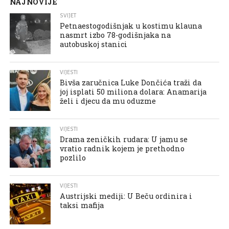
NAJNOVIJE
SVIJET
Petnaestogodišnjak u kostimu klauna
nasmrt izbo 78-godišnjaka na
autobuskoj stanici
VIJESTI
Bivša zaručnica Luke Dončića traži da
joj isplati 50 miliona dolara: Anamarija
želi i djecu da mu oduzme
VIJESTI
Drama zeničkih rudara: U jamu se
vratio radnik kojem je prethodno
pozlilo
VIJESTI
Austrijski mediji: U Beču ordinira i
taksi mafija