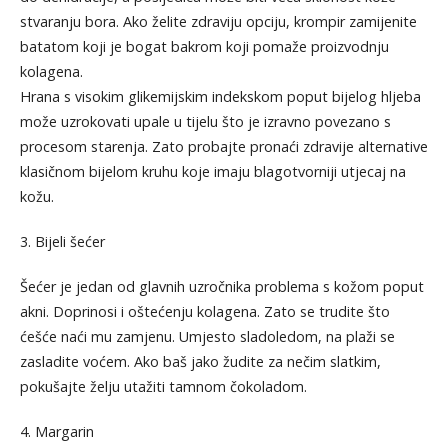
stvaranju bora. Ako želite zdraviju opciju, krompir zamijenite
batatom koji je bogat bakrom koji pomaže proizvodnju
kolagena.
Hrana s visokim glikemijskim indekskom poput bijelog hljeba
može uzrokovati upale u tijelu što je izravno povezano s
procesom starenja. Zato probajte pronaći zdravije alternative
klasičnom bijelom kruhu koje imaju blagotvorniji utjecaj na
kožu.
3. Bijeli šećer
Šećer je jedan od glavnih uzročnika problema s kožom poput
akni. Doprinosi i oštećenju kolagena. Zato se trudite što
ćešće naći mu zamjenu. Umjesto sladoledom, na plaži se
zasladite voćem. Ako baš jako žudite za nečim slatkim,
pokušajte želju utažiti tamnom čokoladom.
4. Margarin