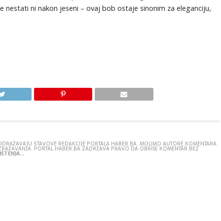
 nestati ni nakon jeseni – ovaj bob ostaje sinonim za eleganciju,
E ODRAŽAVAJU STAVOVE REDAKCIJE PORTALA HABER.BA. MOLIMO AUTORE KOMENTARA
IZRAŽAVANJA. PORTAL HABER.BA ZADRŽAVA PRAVO DA OBRIŠE KOMENTAR BEZ
ŠTENJA...