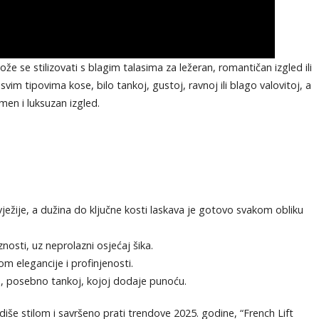
ože se stilizovati s blagim talasima za ležeran, romantičan izgled ili
vim tipovima kose, bilo tankoj, gustoj, ravnoj ili blago valovitoj, a
men i luksuzan izgled.
 svježije, a dužina do ključne kosti laskava je gotovo svakom obliku
znosti, uz neprolazni osjećaj šika.
om elegancije i profinjenosti.
e, posebno tankoj, kojoj dodaje punoću.
diše stilom i savršeno prati trendove 2025. godine, “French Lift