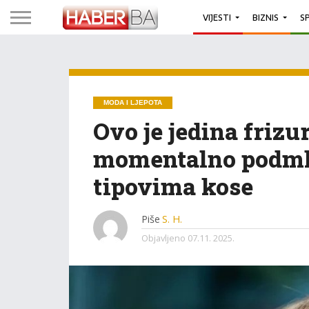
VIJESTI
BIZNIS
S
MODA I LJEPOTA
Ovo je jedina frizu
momentalno podml
tipovima kose
Piše
S. H.
Objavljeno
07.11. 2025.