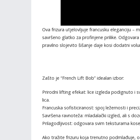
Ova frizura utjelovljuje francusku eleganciju – m
savršeno glatko za profinjene prilike. Odgovara s
pravilno slojevito šišanje daje kosi dodatni volu
Zašto je “French Lift Bob” idealan izbor:
Prirodni lifting efekat: lice izgleda podignuto i
lica.
Francuska sofisticiranost: spoj ležernosti i preci
Savršena ravnoteža: mladalački izgled, ali s doz
Prilagodljivost: odgovara svim teksturama kos
Ako tražite frizuru koja trenutno podmlađuje, o