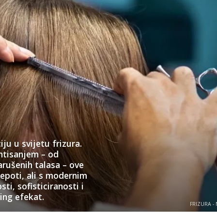
ju u svijetu frizura.
ntisanjem – od
arušenih talasa – ove
jepoti, ali s modernim
i, sofisticiranosti i
ing efekat.
FRIZURA -