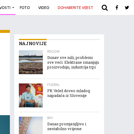
IVOSTI
FOTO
VIDEO
DOHABERITE VIJEST
ARHIVA
NAJNOVIJE
REGION
Dunav sve niži, problemi
sve veći: Elektrane smanjuju
proizvodnju, industrija trpi
FUDBAL
FK Velež doveo mladog
napadača iz Slovenije
BIH
Danas promjenjljivo i
nestabilno vrijeme