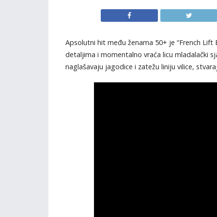
Apsolutni hit među ženama 50+ je “French Lift B
detaljima i momentalno vraća licu mladalački sja
naglašavaju jagodice i zatežu liniju vilice, stva