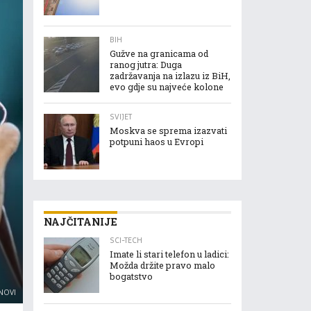
BIH
Gužve na granicama od
ranog jutra: Duga
zadržavanja na izlazu iz BiH,
evo gdje su najveće kolone
SVIJET
Moskva se sprema izazvati
potpuni haos u Evropi
NAJČITANIJE
SCI-TECH
Imate li stari telefon u ladici:
Možda držite pravo malo
bogatstvo
 NOVI