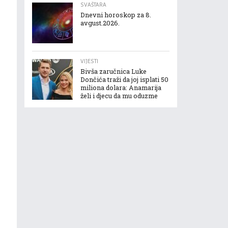
SVAŠTARA
Dnevni horoskop za 8.
avgust.2026.
VIJESTI
Bivša zaručnica Luke
Dončića traži da joj isplati 50
miliona dolara: Anamarija
želi i djecu da mu oduzme