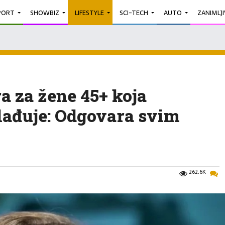
PORT
SHOWBIZ
LIFESTYLE
SCI-TECH
AUTO
ZANIMLJ
ra za žene 45+ koja
ađuje: Odgovara svim
262.6K