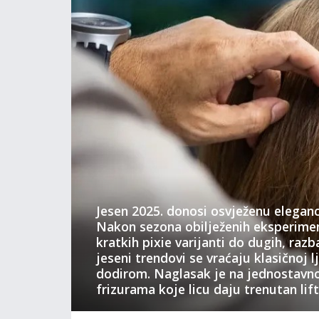
Jesen 2025. donosi osvježenu eleganci
Nakon sezona obilježenih eksperime
kratkih pixie varijanti do dugih, razb
jeseni trendovi se vraćaju klasičnoj l
dodirom. Naglasak je na jednostavnost
frizurama koje licu daju trenutan lift