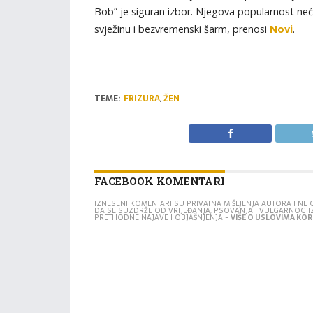
Bob” je siguran izbor. Njegova popularnost neće
svježinu i bezvremenski šarm, prenosi
Novi
.
TEME:
FRIZURA
,
ŽEN
FACEBOOK KOMENTARI
IZNESENI KOMENTARI SU PRIVATNA MIŠLJENJA AUTORA I N
DA SE SUZDRŽE OD VRIJEĐANJA, PSOVANJA I VULGARNOG 
PRETHODNE NAJAVE I OBJAŠNJENJA -
VIŠE O USLOVIMA KORI