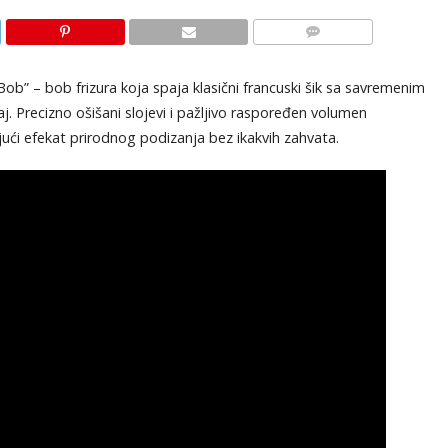
KOMENTARI
ob” – bob frizura koja spaja klasični francuski šik sa savremenim
j. Precizno ošišani slojevi i pažljivo raspoređen volumen
rajući efekat prirodnog podizanja bez ikakvih zahvata.