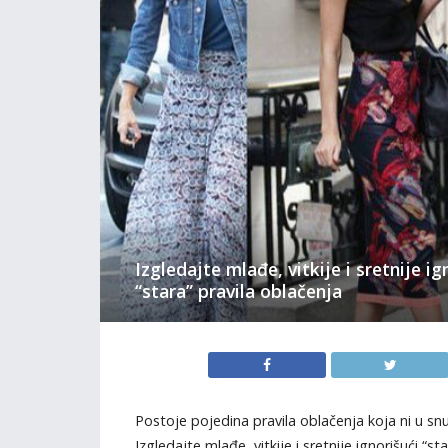
Izgledajte mlađe, vitkije i sretnije ig
“stara” pravila oblačenja
Postoje pojedina pravila oblačenja koja ni u snu 
Izgledajte mlađe, vitkije i sretnije ignorišući “st