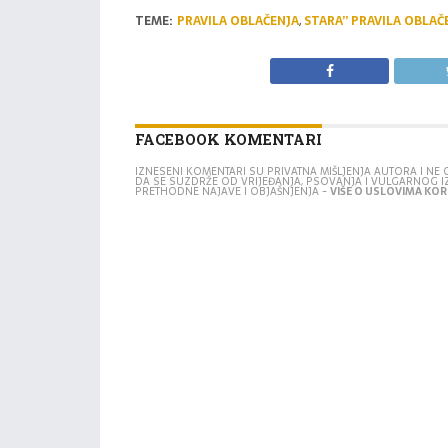
TEME:
PRAVILA OBLAČENJA
,
STARA” PRAVILA OBLAČ
FACEBOOK KOMENTARI
IZNESENI KOMENTARI SU PRIVATNA MIŠLJENJA AUTORA I N
DA SE SUZDRŽE OD VRIJEĐANJA, PSOVANJA I VULGARNOG 
PRETHODNE NAJAVE I OBJAŠNJENJA -
VIŠE O USLOVIMA KORI