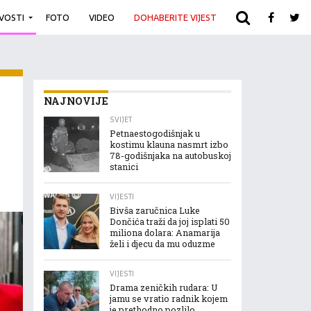
IVOSTI
FOTO
VIDEO
DOHABERITE VIJEST
ARHIVA
NAJNOVIJE
SVIJET
Petnaestogodišnjak u
kostimu klauna nasmrt izbo
78-godišnjaka na autobuskoj
stanici
VIJESTI
Bivša zaručnica Luke
Dončića traži da joj isplati 50
miliona dolara: Anamarija
želi i djecu da mu oduzme
VIJESTI
Drama zeničkih rudara: U
jamu se vratio radnik kojem
je prethodno pozlilo