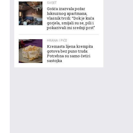
SVIJET
Gošća izazvala požar
luksuznog apartmana,
vlasnik tvrdi: “Dok je kuća
gorjela, smijali su se, pili i
pokazivali mi srednji prst”
HRANA I PIĆE
Kremasta lijena krempita
gotova bez puno truda:
Potrebna su samo četiri
sastojka