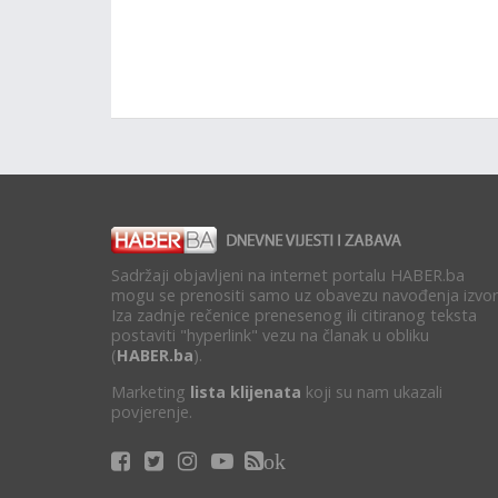
Sadržaji objavljeni na internet portalu HABER.ba
mogu se prenositi samo uz obavezu navođenja izvor
Iza zadnje rečenice prenesenog ili citiranog teksta
postaviti "hyperlink" vezu na članak u obliku
(
HABER.ba
).
Marketing
lista klijenata
koji su nam ukazali
povjerenje.
ok