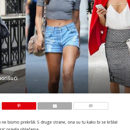
norišući
KOMENTARI
ne bismo prekršili. S druge strane, ona su tu kako bi se kršila!
ara” pravila oblačenja.