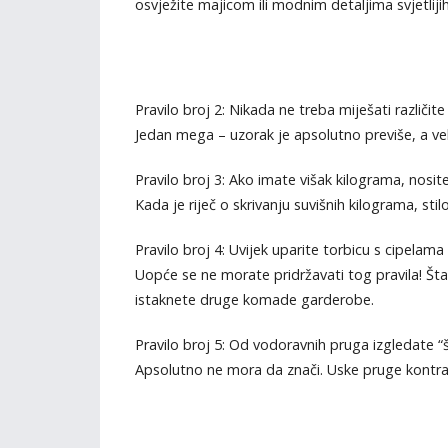
osvježite majicom ili modnim detaljima svjetliji
Pravilo broj 2: Nikada ne treba miješati različit
Jedan mega – uzorak je apsolutno previše, a vel
Pravilo broj 3: Ako imate višak kilograma, nosit
Kada je riječ o skrivanju suvišnih kilograma, stil
Pravilo broj 4: Uvijek uparite torbicu s cipelama
Uopće se ne morate pridržavati tog pravila! Šta
istaknete druge komade garderobe.
Pravilo broj 5: Od vodoravnih pruga izgledate “š
Apsolutno ne mora da znači. Uske pruge kontras