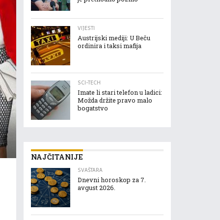
VIJESTI
Austrijski mediji: U Beču
ordinira i taksi mafija
SCI-TECH
Imate li stari telefon u ladici:
Možda držite pravo malo
bogatstvo
NAJČITANIJE
SVAŠTARA
Dnevni horoskop za 7.
avgust 2026.