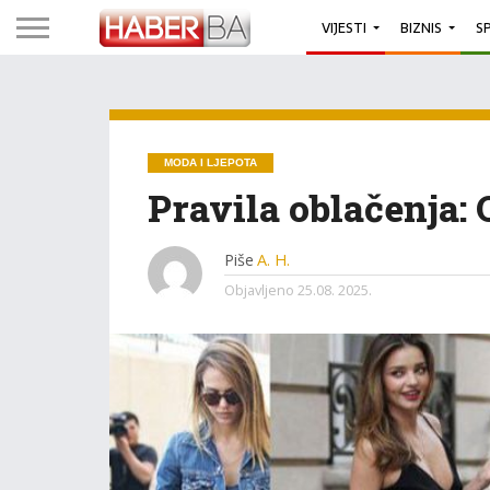
VIJESTI
BIZNIS
S
MODA I LJEPOTA
Pravila oblačenja: 
Piše
A. H.
Objavljeno
25.08. 2025.