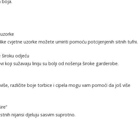
h boja.
e uzorke
ike cvjetne uzorke možete umiriti pomoću potcijenjenih sitnih tufni.
e široku odjeću
ovi koji sužavaju liniju su bolji od nošenja široke garderobe.
više, različite boje torbice i cipela mogu vam pomoći da još više
ire”
tnih nijansi djeluju sasvim suprotno.