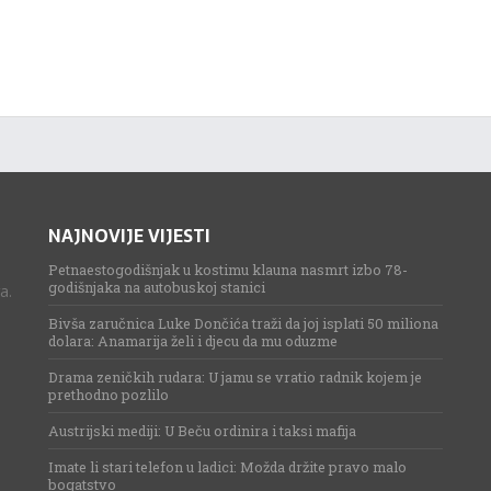
NAJNOVIJE VIJESTI
Petnaestogodišnjak u kostimu klauna nasmrt izbo 78-
godišnjaka na autobuskoj stanici
a.
Bivša zaručnica Luke Dončića traži da joj isplati 50 miliona
dolara: Anamarija želi i djecu da mu oduzme
Drama zeničkih rudara: U jamu se vratio radnik kojem je
prethodno pozlilo
Austrijski mediji: U Beču ordinira i taksi mafija
Imate li stari telefon u ladici: Možda držite pravo malo
bogatstvo