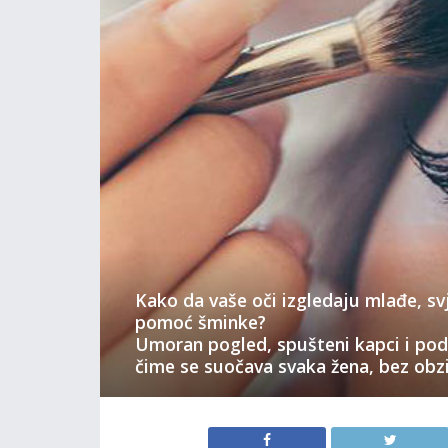
Kako da vaše oči izgledaju mlađe, svj
pomoć šminke?
Umoran pogled, spušteni kapci i pod
čime se suočava svaka žena, bez obzi