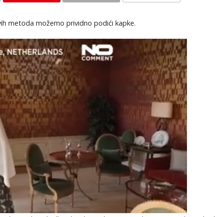
KOMENTARI
ovih metoda možemo prividno podići kapke.