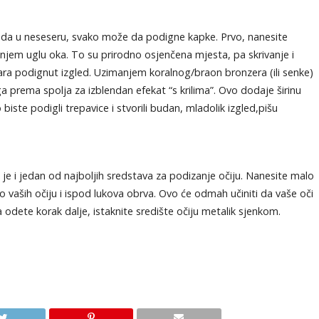
voda u neseseru, svako može da podigne kapke. Prvo, nanesite
njem uglu oka. To su prirodno osjenčena mjesta, pa skrivanje i
ara podignut izgled. Uzimanjem koralnog/braon bronzera (ili senke)
ga prema spolja za izblendan efekat “s krilima”. Ovo dodaje širinu
ste podigli trepavice i stvorili budan, mladolik izgled,pišu
 je i jedan od najboljih sredstava za podizanje očiju. Nanesite malo
ao vaših očiju i ispod lukova obrva. Ovo će odmah učiniti da vaše oči
a odete korak dalje, istaknite središte očiju metalik sjenkom.