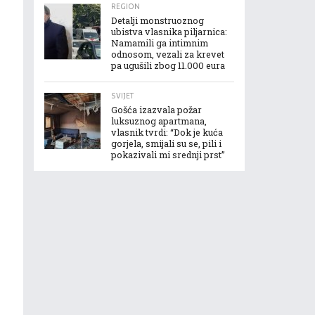
REGION
Detalji monstruoznog
ubistva vlasnika piljarnica:
Namamili ga intimnim
odnosom, vezali za krevet
pa ugušili zbog 11.000 eura
SVIJET
Gošća izazvala požar
luksuznog apartmana,
vlasnik tvrdi: “Dok je kuća
gorjela, smijali su se, pili i
pokazivali mi srednji prst”