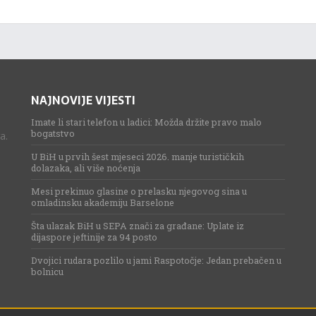
NAJNOVIJE VIJESTI
Imate li stari telefon u ladici: Možda držite pravo malo
bogatstvo
a.
U BiH u prvih šest mjeseci 2026. manje turističkih
dolazaka, ali više noćenja
Mesi prekinuo glasine o prelasku njegovog sina u
omladinsku akademiju Barselone
Šta ulazak BiH u SEPA znači za građane: Uplate iz
dijaspore jeftinije za 94 posto
Dvojici rudara pozlilo u jami Raspotočje: Jedan prebačen u
bolnicu