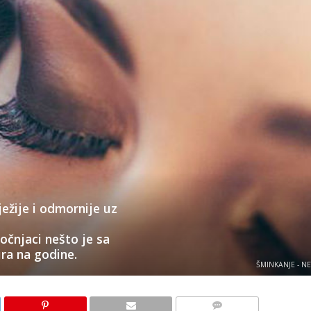
ežije i odmornije uz
očnjaci nešto je sa
ra na godine.
ŠMINKANJE - N