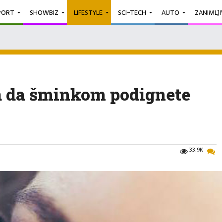
PORT
SHOWBIZ
LIFESTYLE
SCI-TECH
AUTO
ZANIMLJ
ka da šminkom podignete
33.9K