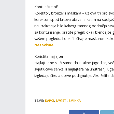
Konturišite oči
Korektor, bronzer i maskara – uz ova tri proiz
korektor ispod lukova obrva, a zatim na spoljaš
neutralizacija bilo kakvog tamnog područja stv
za konturisanje, pratite pregib oka i blendajte 
vašem pogledu. Look finiširajte maskarom kako bi
Nezavisne
Koristite hajlajter
Hajlajter ne služi samo da istakne jagodice, već
svjetlucave senke ili hajlajtera na unutrašnji ug
izgledaju šire, a obrve podignutije. Ako želite d
TEME:
KAPCI
,
SAVJETI
,
ŠMINKA