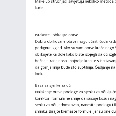
Make-up stručnjaci savjetuju nekoliko metoda p
kuće.
Istaknite i oblikujte obrve
Dobro oblikovane obrve mogu učiniti čuda kada j
podignut izgled. Ako su vam obrve kraće nego š
oblikujete ka dole kako biste izbjegli da oči iz
bočne strane nosa i najbolje krenite s iscrtavanj
da gornja linija bude što suptilnija. Češljanje na 
look.
Baza za sjenke za oči
Nalaženje prave podloge za sjenku za oči ključno
korektor, formula ne smije da isušuje kožu i nagl
senku za oči. Jednostavno, nanesite podlogu i fi
šminku. Birajte kremaste formule, jer su one dug