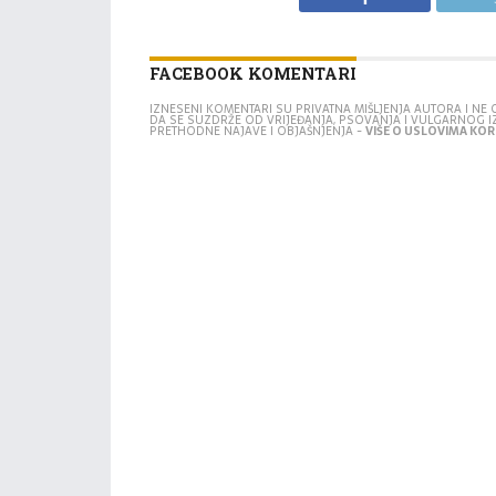
FACEBOOK KOMENTARI
IZNESENI KOMENTARI SU PRIVATNA MIŠLJENJA AUTORA I N
DA SE SUZDRŽE OD VRIJEĐANJA, PSOVANJA I VULGARNOG 
PRETHODNE NAJAVE I OBJAŠNJENJA -
VIŠE O USLOVIMA KORI