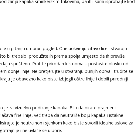
odizanja kapaka šminkerskim trikovima, pa ih i sami isprobajte kod
e u pitanju umoran pogled. One uokviruju čitavo lice i stvaraju
to bi trebalo, produžite ih prema spolja umjesto da ih previše
gledaju spušteno. Pratite prirodan luk obrva – postavite olovku od
em donje linije. Ne pretjerujte u stvaranju punijih obrva i trudite se
kraju je obavezno kako biste izbjegli oštre linije i dobili prirodniji
 je za vizuelno podizanje kapaka. Bilo da birate prajmer ili
ašava fine linije, već treba da neutrališe boju kapaka i istakne
ksirajte je neutralnom sjenkom kako biste stvorili idealne uslove za
otrajnije i ne uvlače se u bore.