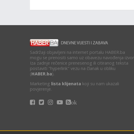
Sadržaji objavljeni na internet portalu HABER.ba
mogu se prenositi samo uz obavezu navođenja izvor
Iza zadnje rečenice prenesenog ili citiranog teksta
postaviti "hyperlink" vezu na članak u obliku
(
HABER.ba
).
Marketing
lista klijenata
koji su nam ukazali
povjerenje.
ok