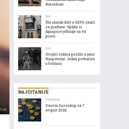
Barselone
BIH
Šta ulazak BiH u SEPA znači
za građane: Uplate iz
dijaspore jeftinije za 94
posto
BIH
Dvojici rudara pozlilo u jami
Raspotočje: Jedan prebačen
u bolnicu
NAJČITANIJE
SVAŠTARA
Dnevni horoskop za 7.
ET.HR
avgust 2026.