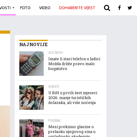
IVOSTI
FOTO
VIDEO
DOHABERITE VIJEST
ARHIVA
NAJNOVIJE
SCI-TECH
Imate li stari telefon u ladici:
Možda držite pravo malo
bogatstvo
VIJESTI
U BiH u prvih šest mjeseci
2026. manje turističkih
dolazaka, ali više noćenja
FUDBAL
Mesi prekinuo glasine o
prelasku njegovog sina u
omladinsku akademiju