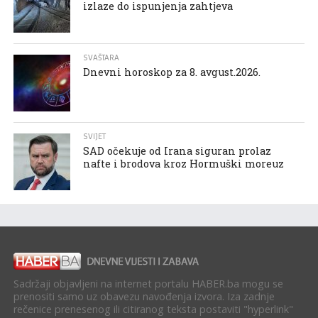
izlaze do ispunjenja zahtjeva
SVAŠTARA
Dnevni horoskop za 8. avgust.2026.
SVIJET
SAD očekuje od Irana siguran prolaz
nafte i brodova kroz Hormuški moreuz
Sadržaji objavljeni na internet portalu HABER.ba mogu se
prenositi samo uz obavezu navođenja izvora. Iza zadnje
rečenice prenesenog ili citiranog teksta postaviti "hyperlink"