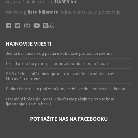
vezu na članak u obliku (
HABER.ba
).
Marketing
lista klijenata
koji su nam ukazali povjerenje.
ok
NAJNOVIJE VIJESTI
Jedna kašičica ovog praha u kafi može pomoći crijevima
Izrael prekršio primirje i ponovo bombardovao Liban
SAD očekuje od Irana siguran prolaz nafte i brodova kroz
Hormuški moreuz
Rudari četvrti dan pod zemljom, ne izlaze do ispunjenja zahtjeva
Hronični bolesnici moraju da obrate pažnju na ovo tokom
ljetovanja: Pravilo broj 1.
POTRAŽITE NAS NA FACEBOOKU