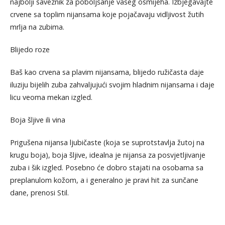
najbolji saveznik za poboljšanje vašeg osmijeha. Izbjegavajte
crvene sa toplim nijansama koje pojačavaju vidljivost žutih
mrlja na zubima.
Blijedo roze
Baš kao crvena sa plavim nijansama, blijedo ružičasta daje
iluziju bijelih zuba zahvaljujući svojim hladnim nijansama i daje
licu veoma mekan izgled.
Boja šljive ili vina
Prigušena nijansa ljubičaste (koja se suprotstavlja žutoj na
krugu boja), boja šljive, idealna je nijansa za posvjetljivanje
zuba i šik izgled. Posebno će dobro stajati na osobama sa
preplanulom kožom, a i generalno je pravi hit za sunčane
dane, prenosi Stil.