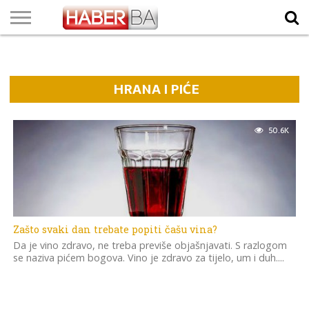
VIJESTI
BIZNIS
SPORT
SHOWBIZ
LIFESTYLE
SCI-
AUTO
ZANIMLJIVOSTI
FOTO
VIDEO
TV
VREMENSKA
STANJE NA
KURSNA
O
MARKETING
IMPRESSUM
KONTAKT
TECH
PROGRAM
PROGNOZA
PUTEVIMA
LISTA
NAMA
HRANA I PIĆE
50.6K
Zašto svaki dan trebate popiti čašu vina?
Da je vino zdravo, ne treba previše objašnjavati. S razlogom
se naziva pićem bogova. Vino je zdravo za tijelo, um i duh....