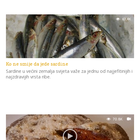
63.4K
Ko ne smije da jede sardine
Sardine u većini zemalja svijeta važe za jednu od najjefitinijih i
najzdravijih vrsta ribe.
70.8K