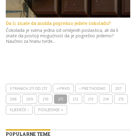
Da li znate da možda pogrešno jedete čokoladu?
Čokolada je svima jedna od omiljenih poslastica, ali da li
znate da postoji mogućnost da je pogrešno jedemo?
Naučnici za hranu tvrde...
STRANICA 211 OD 217
« PRVO
‹ PRETHODNO
207
208
209
210
211
212
213
214
215
SLJEDEĆE ›
POSLJEDNJE »
POPULARNE TEME