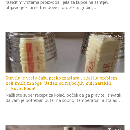
različitim vrstama proizvoda i jela za kupce na zahtjev,
objavio je ključne trendove u protekloj godini,...
59.6K
Stavila je vrelu čašu preko maslaca i riješila problem
koji muči mnoge: ‘Jedan od najboljih kulinarskih
trikova ikada!’
Našli ste super recept za kolač, počeli da ga pravite i shvatili
da vam je potreban puter na sobnoj temperaturi, a stajao...
56.2K