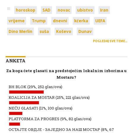
horoskop
SAD
novac
ubistvo
Iran
vrijeme
Trump
dnevni
kćerka
UEFA
Dino Merlin
suša
Koševo
Dunav
POGLEDAJ SVE TEME…
ANKETA
Za koga ćete glasati na predstojećim lokalnim izborima u
Mostaru?
BH BLOK
(29%, 252 glas/ova)
KOALICIJA ZA MOSTAR
(25%, 221 glas/ova)
NEĆU GLASATI
(11%, 100 glas/ova)
PLATFORMA ZA PROGRES
(9%, 82 glas/ova)
ОСТАЈТЕ ОВДЈЕ - ЗАЈЕДНО ЗА НАШ МОСТАР
(8%, 67