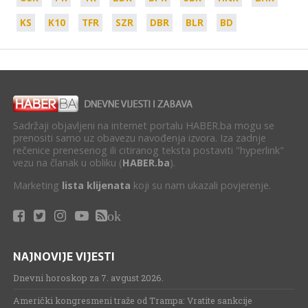
KS
K10
TFR
SZR
DBR
BLR
BD
Sadržaji objavljeni na internet portalu HABER.ba mogu se
prenositi samo uz obavezu navođenja izvora. Iza zadnje
rečenice prenesenog ili citiranog teksta postaviti "hyperlink"
vezu na članak u obliku (
HABER.ba
).
Marketing
lista klijenata
koji su nam ukazali povjerenje.
ok
NAJNOVIJE VIJESTI
Dnevni horoskop za 7. avgust 2026.
Američki kongresmeni traže od Trampa: Vratite sankcije