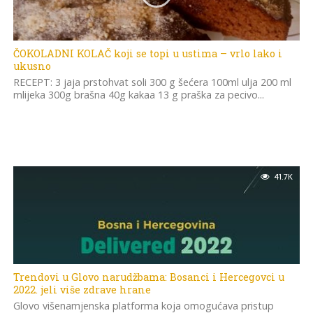
ČOKOLADNI KOLAČ koji se topi u ustima – vrlo lako i
ukusno
RECEPT: 3 jaja prstohvat soli 300 g šećera 100ml ulja 200 ml
mlijeka 300g brašna 40g kakaa 13 g praška za pecivo...
41.7K
Trendovi u Glovo narudžbama: Bosanci i Hercegovci u
2022. jeli više zdrave hrane
Glovo višenamjenska platforma koja omogućava pristup