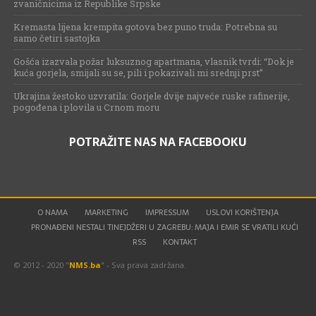
zvaničnicima iz Republike Srpske
Kremasta lijena krempita gotova bez puno truda: Potrebna su
samo četiri sastojka
Gošća izazvala požar luksuznog apartmana, vlasnik tvrdi: “Dok je
kuća gorjela, smijali su se, pili i pokazivali mi srednji prst”
Ukrajina žestoko uzvratila: Gorjele dvije najveće ruske rafinerije,
pogođena i plovila u Crnom moru
POTRAŽITE NAS NA FACEBOOKU
O NAMA
MARKETING
IMPRESSUM
USLOVI KORIŠTENJA
PRONAĐENI NESTALI TINEJDŽERI U ZAGREBU: MAJA I EMIR SE VRATILI KUĆI
RSS
KONTAKT
© 2012 - 2020 "
NMS.ba
" - Sva prava zadržana.