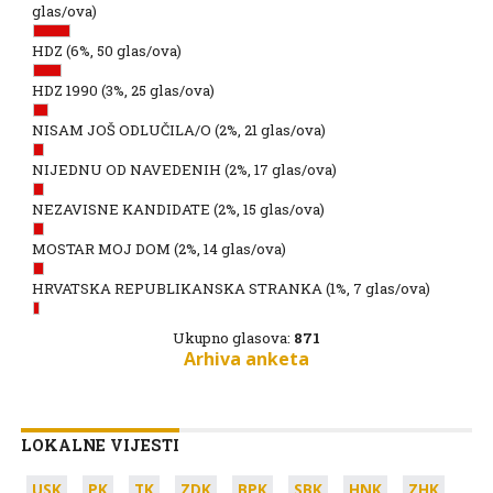
glas/ova)
HDZ
(6%, 50 glas/ova)
HDZ 1990
(3%, 25 glas/ova)
NISAM JOŠ ODLUČILA/O
(2%, 21 glas/ova)
NIJEDNU OD NAVEDENIH
(2%, 17 glas/ova)
NEZAVISNE KANDIDATE
(2%, 15 glas/ova)
MOSTAR MOJ DOM
(2%, 14 glas/ova)
HRVATSKA REPUBLIKANSKA STRANKA
(1%, 7 glas/ova)
Ukupno glasova:
871
Arhiva anketa
LOKALNE VIJESTI
USK
PK
TK
ZDK
BPK
SBK
HNK
ZHK