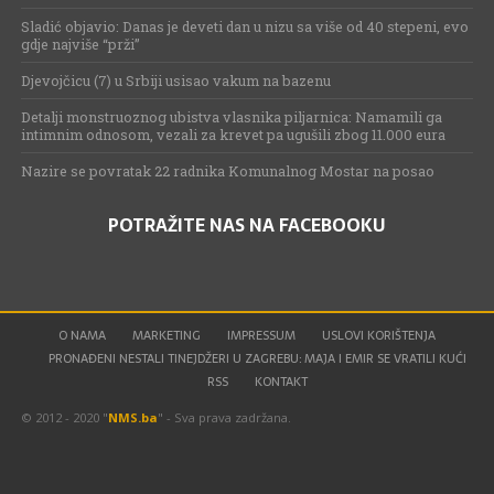
Sladić objavio: Danas je deveti dan u nizu sa više od 40 stepeni, evo
gdje najviše “prži”
Djevojčicu (7) u Srbiji usisao vakum na bazenu
Detalji monstruoznog ubistva vlasnika piljarnica: Namamili ga
intimnim odnosom, vezali za krevet pa ugušili zbog 11.000 eura
Nazire se povratak 22 radnika Komunalnog Mostar na posao
POTRAŽITE NAS NA FACEBOOKU
O NAMA
MARKETING
IMPRESSUM
USLOVI KORIŠTENJA
PRONAĐENI NESTALI TINEJDŽERI U ZAGREBU: MAJA I EMIR SE VRATILI KUĆI
RSS
KONTAKT
© 2012 - 2020 "
NMS.ba
" - Sva prava zadržana.