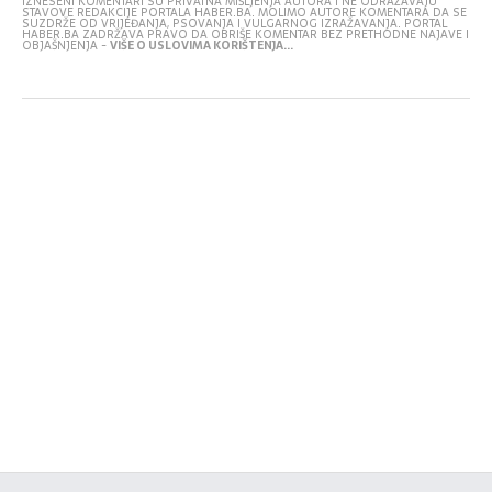
IZNESENI KOMENTARI SU PRIVATNA MIŠLJENJA AUTORA I NE ODRAŽAVAJU
STAVOVE REDAKCIJE PORTALA HABER.BA. MOLIMO AUTORE KOMENTARA DA SE
SUZDRŽE OD VRIJEĐANJA, PSOVANJA I VULGARNOG IZRAŽAVANJA. PORTAL
HABER.BA ZADRŽAVA PRAVO DA OBRIŠE KOMENTAR BEZ PRETHODNE NAJAVE I
OBJAŠNJENJA -
VIŠE O USLOVIMA KORIŠTENJA...