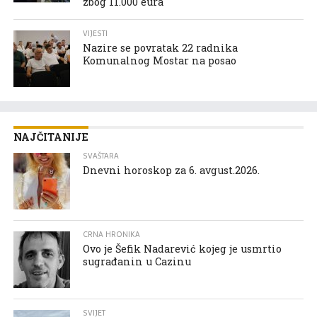
zbog 11.000 eura
VIJESTI
Nazire se povratak 22 radnika
Komunalnog Mostar na posao
NAJČITANIJE
SVAŠTARA
Dnevni horoskop za 6. avgust.2026.
CRNA HRONIKA
Ovo je Šefik Nadarević kojeg je usmrtio
sugrađanin u Cazinu
SVIJET