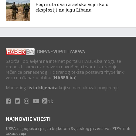
Poginula dva izraelska vojnika u
eksploziji na jugu Libana
Sadržaji objavljeni na internet portalu HABER.ba mogu se
prenositi samo uz obavezu navođenja izvora. Iza zadnje
rečenice prenesenog ili citiranog teksta postaviti "hyperlink"
vezu na članak u obliku (
HABER.ba
).
Marketing
lista klijenata
koji su nam ukazali povjerenje.
ok
NAJNOVIJE VIJESTI
UEFA ne popušta i prijeti bojkotom Svjetskog prvenstva i FIFA-inih
takmičenja