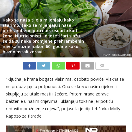
Kako se naša tijela mijenjaju kako
starimo, tako se mijenjaju i naše
prehrambene potrebe, osobito kod
žena. Nutricionisti i dijetetičari slažu
se da su neke promjene prehrambenih
navika nužne nakon 60. godine kako
bismo ostali zdravi.
HRANA - ORDINACIJA.HR
KOMENTARI
“Ključna je hrana bogata vlaknima, osobito povrće. Vlakna se
ne probavljaju u potpunosti. Ona se kreću našim tijelom i
skupljaju zalutale masti i šećere. Pritom hrane zdrave
bakterije u našim crijevima i uklanjaju toksine jer potiču
redovito pražnjenje crijeva”, pojasnila je dijetetičarka Molly
Rapozo za Parade.