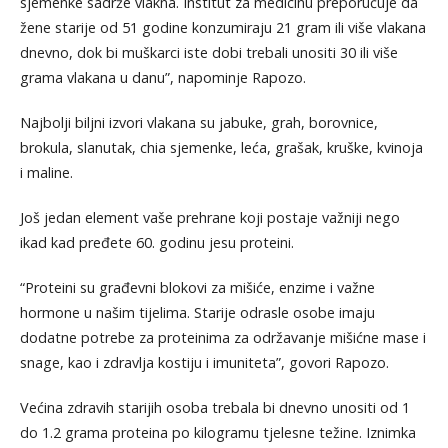
sjemenke sadrže vlakna. Institut za medicinu preporučuje da
žene starije od 51 godine konzumiraju 21 gram ili više vlakana
dnevno, dok bi muškarci iste dobi trebali unositi 30 ili više
grama vlakana u danu”, napominje Rapozo.
Najbolji biljni izvori vlakana su jabuke, grah, borovnice,
brokula, slanutak, chia sjemenke, leća, grašak, kruške, kvinoja
i maline.
Još jedan element vaše prehrane koji postaje važniji nego
ikad kad pređete 60. godinu jesu proteini.
“Proteini su građevni blokovi za mišiće, enzime i važne
hormone u našim tijelima. Starije odrasle osobe imaju
dodatne potrebe za proteinima za održavanje mišićne mase i
snage, kao i zdravlja kostiju i imuniteta”, govori Rapozo.
Većina zdravih starijih osoba trebala bi dnevno unositi od 1
do 1.2 grama proteina po kilogramu tjelesne težine. Iznimka