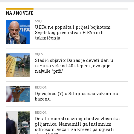
NAJNOVIJE
SVIJET
UEFA ne popušta i prijeti bojkotom
Svjetskog prvenstva i FIFA-inih
takmičenja
VIJESTI
Sladić objavio: Danas je deveti dan u
nizu sa više od 40 stepeni, evo gdje
najviše “prži”
REGION
Djevojčicu (7) u Srbiji usisao vakum na
bazenu
REGION
Detalji monstruoznog ubistva vlasnika
piljarnica: Namamili ga intimnim
odnosom, vezali za krevet pa ugušili