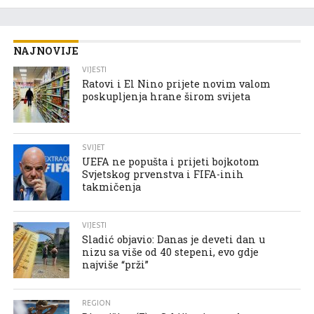
NAJNOVIJE
VIJESTI
Ratovi i El Nino prijete novim valom
poskupljenja hrane širom svijeta
SVIJET
UEFA ne popušta i prijeti bojkotom
Svjetskog prvenstva i FIFA-inih
takmičenja
VIJESTI
Sladić objavio: Danas je deveti dan u
nizu sa više od 40 stepeni, evo gdje
najviše “prži”
REGION