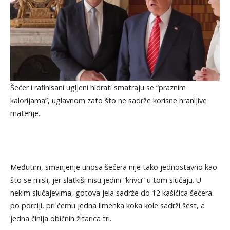
Šećer i rafinisani ugljeni hidrati smatraju se “praznim
kalorijama”, uglavnom zato što ne sadrže korisne hranljive
materije.
Međutim, smanjenje unosa šećera nije tako jednostavno kao
što se misli, jer slatkiši nisu jedini “krivci” u tom slučaju. U
nekim slučajevima, gotova jela sadrže do 12 kašičica šećera
po porciji, pri čemu jedna limenka koka kole sadrži šest, a
jedna činija običnih žitarica tri.