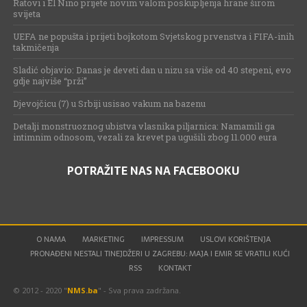
Ratovi i El Nino prijete novim valom poskupljenja hrane širom
svijeta
UEFA ne popušta i prijeti bojkotom Svjetskog prvenstva i FIFA-inih
takmičenja
Sladić objavio: Danas je deveti dan u nizu sa više od 40 stepeni, evo
gdje najviše “prži”
Djevojčicu (7) u Srbiji usisao vakum na bazenu
Detalji monstruoznog ubistva vlasnika piljarnica: Namamili ga
intimnim odnosom, vezali za krevet pa ugušili zbog 11.000 eura
POTRAŽITE NAS NA FACEBOOKU
O NAMA
MARKETING
IMPRESSUM
USLOVI KORIŠTENJA
PRONAĐENI NESTALI TINEJDŽERI U ZAGREBU: MAJA I EMIR SE VRATILI KUĆI
RSS
KONTAKT
© 2012 - 2020 "
NMS.ba
" - Sva prava zadržana.