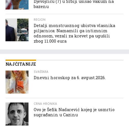
Djevojčicu (7) u Srbiji usisao vakum na
bazenu
REGION
Detalji monstruoznog ubistva vlasnika
piljarnica: Namamili ga intimnim
odnosom, vezali za krevet pa ugušili
zbog 11.000 eura
NAJČITANIJE
SVAŠTARA
Dnevni horoskop za 6. avgust.2026.
CRNA HRONIKA
Ovo je Šefik Nadarević kojeg je usmrtio
sugrađanin u Cazinu