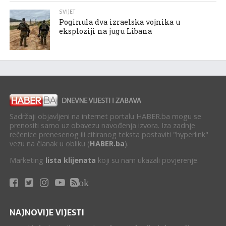
SVIJET
Poginula dva izraelska vojnika u
eksploziji na jugu Libana
Sadržaji objavljeni na internet portalu HABER.ba mogu se
prenositi samo uz obavezu navođenja izvora. Iza zadnje
rečenice prenesenog ili citiranog teksta postaviti "hyperlink"
vezu na članak u obliku (
HABER.ba
).
Marketing
lista klijenata
koji su nam ukazali povjerenje.
ok
NAJNOVIJE VIJESTI