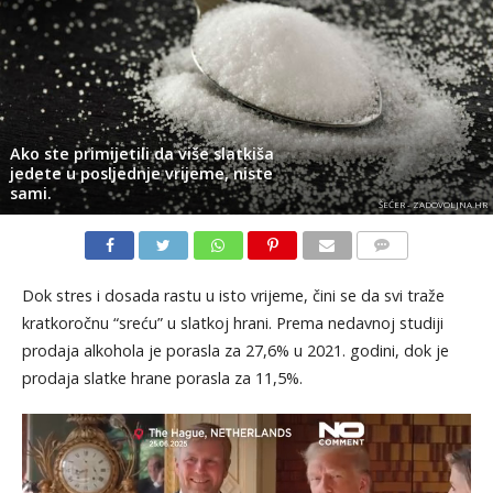
Ako ste primijetili da više slatkiša
jedete u posljednje vrijeme, niste
sami.
ŠEĆER - ZADOVOLJNA.HR
KOMENTARI
Dok stres i dosada rastu u isto vrijeme, čini se da svi traže
kratkoročnu “sreću” u slatkoj hrani. Prema nedavnoj studiji
prodaja alkohola je porasla za 27,6% u 2021. godini, dok je
prodaja slatke hrane porasla za 11,5%.