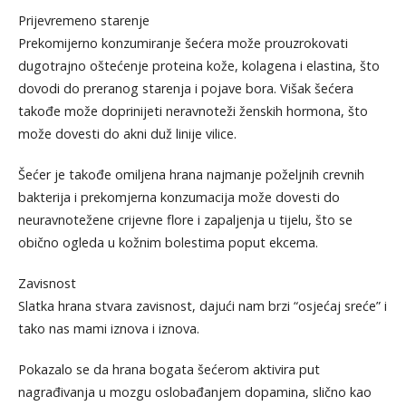
Prijevremeno starenje
Prekomijerno konzumiranje šećera može prouzrokovati
dugotrajno oštećenje proteina kože, kolagena i elastina, što
dovodi do preranog starenja i pojave bora. Višak šećera
takođe može doprinijeti neravnoteži ženskih hormona, što
može dovesti do akni duž linije vilice.
Šećer je takođe omiljena hrana najmanje poželjnih crevnih
bakterija i prekomjerna konzumacija može dovesti do
neuravnotežene crijevne flore i zapaljenja u tijelu, što se
obično ogleda u kožnim bolestima poput ekcema.
Zavisnost
Slatka hrana stvara zavisnost, dajući nam brzi “osjećaj sreće” i
tako nas mami iznova i iznova.
Pokazalo se da hrana bogata šećerom aktivira put
nagrađivanja u mozgu oslobađanjem dopamina, slično kao