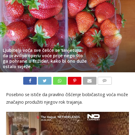
Ljubitelji voća sve češće se savjetuju
da pravilno operu voće prije nego što
ga pohrane u frižider, kako bi ono duže
ostalo svježe.
KOMENTARI
Posebno se ističe da pravilno čišćenje bobičastog voća može
značajno produžiti njegov rok trajanja.