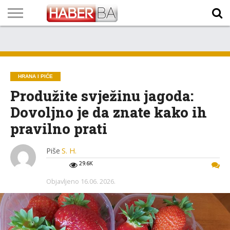
VIJESTI
BIZNIS
SPORT
SHOWBIZ
LIFESTYLE
SCI-
AUTO
ZANIMLJIVOSTI
FOTO
VIDEO
TV
VREMENSKA
STANJE NA
KURSNA
O
MARKETING
IMPRESSUM
KONTAKT
TECH
PROGRAM
PROGNOZA
PUTEVIMA
LISTA
NAMA
HRANA I PIĆE
Produžite svježinu jagoda:
Dovoljno je da znate kako ih
pravilno prati
Piše
S. H.
29.6K
Objavljeno
16.06. 2026.