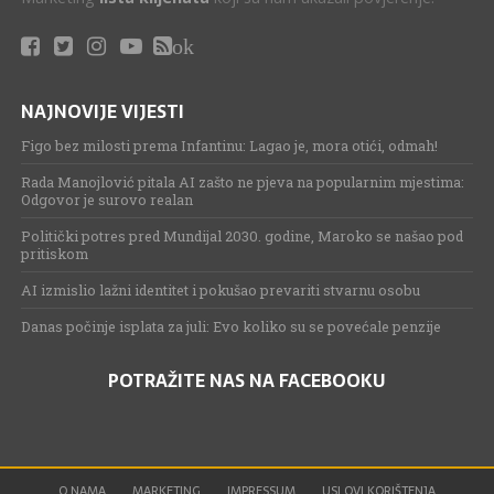
ok
NAJNOVIJE VIJESTI
Figo bez milosti prema Infantinu: Lagao je, mora otići, odmah!
Rada Manojlović pitala AI zašto ne pjeva na popularnim mjestima:
Odgovor je surovo realan
Politički potres pred Mundijal 2030. godine, Maroko se našao pod
pritiskom
AI izmislio lažni identitet i pokušao prevariti stvarnu osobu
Danas počinje isplata za juli: Evo koliko su se povećale penzije
POTRAŽITE NAS NA FACEBOOKU
O NAMA
MARKETING
IMPRESSUM
USLOVI KORIŠTENJA