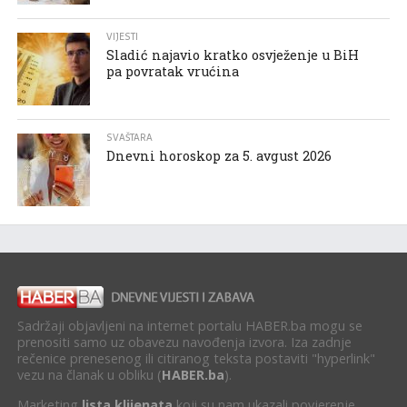
VIJESTI
Sladić najavio kratko osvježenje u BiH
pa povratak vrućina
SVAŠTARA
Dnevni horoskop za 5. avgust 2026
Sadržaji objavljeni na internet portalu HABER.ba mogu se
prenositi samo uz obavezu navođenja izvora. Iza zadnje
rečenice prenesenog ili citiranog teksta postaviti "hyperlink"
vezu na članak u obliku (
HABER.ba
).
Marketing
lista klijenata
koji su nam ukazali povjerenje.