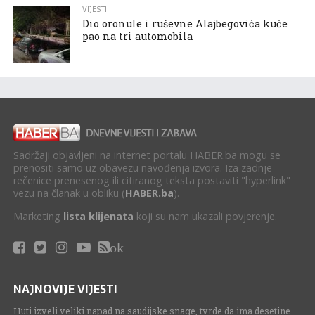
VIJESTI
Dio oronule i ruševne Alajbegovića kuće
pao na tri automobila
Sadržaji objavljeni na internet portalu HABER.ba mogu se
prenositi samo uz obavezu navođenja izvora. Iza zadnje
rečenice prenesenog ili citiranog teksta postaviti "hyperlink"
vezu na članak u obliku (
HABER.ba
).
Marketing
lista klijenata
koji su nam ukazali povjerenje.
ok
NAJNOVIJE VIJESTI
Huti izveli veliki napad na saudijske snage, tvrde da ima desetine