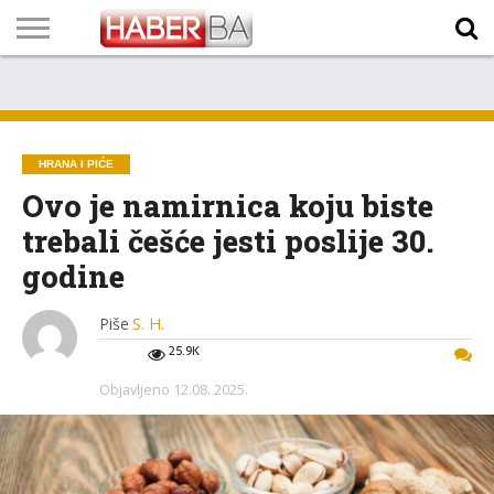
VIJESTI
BIZNIS
SPORT
SHOWBIZ
LIFESTYLE
SCI-
AUTO
ZANIMLJIVOSTI
FOTO
VIDEO
TV
VREMENSKA
STANJE NA
KURSNA
O
MARKETING
IMPRESSUM
KONTAKT
TECH
PROGRAM
PROGNOZA
PUTEVIMA
LISTA
NAMA
HRANA I PIĆE
Ovo je namirnica koju biste
trebali češće jesti poslije 30.
godine
Piše
S. H.
25.9K
Objavljeno
12.08. 2025.