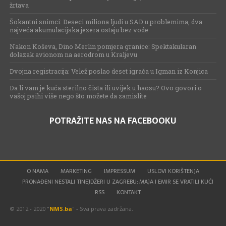
žrtava
Šokantni snimci: Deseci miliona ljudi u SAD u problemima, dva
najveća akumulacijska jezera ostaju bez vode
Nakon Koševa, Dino Merlin pomjera granice: Spektakularan
dolazak avionom na aerodrom u Kraljevu
Dvojna registracija: Velež poslao deset igrača u Igman iz Konjica
Da li vam je kuća sterilno čista ili uvijek u haosu? Ovo govori o
vašoj psihi više nego što možete da zamislite
POTRAŽITE NAS NA FACEBOOKU
O NAMA
MARKETING
IMPRESSUM
USLOVI KORIŠTENJA
PRONAĐENI NESTALI TINEJDŽERI U ZAGREBU: MAJA I EMIR SE VRATILI KUĆI
RSS
KONTAKT
© 2012 - 2020 "
NMS.ba
" - Sva prava zadržana.