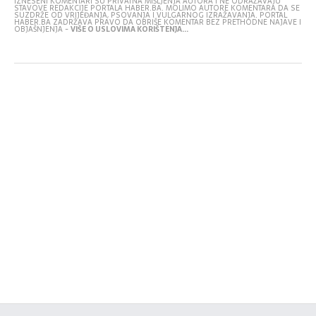
IZNESENI KOMENTARI SU PRIVATNA MIŠLJENJA AUTORA I NE ODRAŽAVAJU
STAVOVE REDAKCIJE PORTALA HABER.BA. MOLIMO AUTORE KOMENTARA DA SE
SUZDRŽE OD VRIJEĐANJA, PSOVANJA I VULGARNOG IZRAŽAVANJA. PORTAL
HABER.BA ZADRŽAVA PRAVO DA OBRIŠE KOMENTAR BEZ PRETHODNE NAJAVE I
OBJAŠNJENJA -
VIŠE O USLOVIMA KORIŠTENJA...