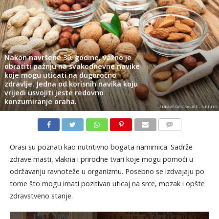
Nakon navršene 30. godine, važno je
obratiti pažnju na svakodnevne navike
koje mogu uticati na dugoročno
zdravlje. Jedna od korisnih navika koju
vrijedi usvojiti jeste redovno
konzumiranje oraha.
ZDRAVE GRICKALICE - NET.HR
KOMENTARI
Orasi su poznati kao nutritivno bogata namirnica. Sadrže
zdrave masti, vlakna i prirodne tvari koje mogu pomoći u
održavanju ravnoteže u organizmu. Posebno se izdvajaju po
tome što mogu imati pozitivan uticaj na srce, mozak i opšte
zdravstveno stanje.