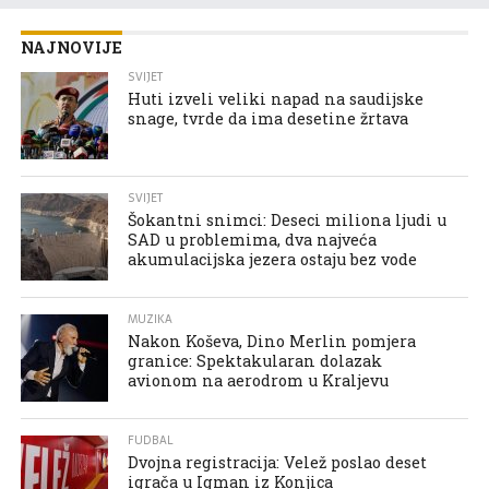
NAJNOVIJE
SVIJET
Huti izveli veliki napad na saudijske
snage, tvrde da ima desetine žrtava
SVIJET
Šokantni snimci: Deseci miliona ljudi u
SAD u problemima, dva najveća
akumulacijska jezera ostaju bez vode
MUZIKA
Nakon Koševa, Dino Merlin pomjera
granice: Spektakularan dolazak
avionom na aerodrom u Kraljevu
FUDBAL
Dvojna registracija: Velež poslao deset
igrača u Igman iz Konjica