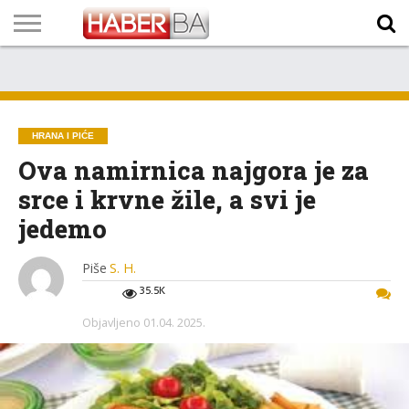
VIJESTI
BIZNIS
SPORT
SHOWBIZ
LIFESTYLE
SCI-
AUTO
ZANIMLJIVOSTI
FOTO
VIDEO
TV
VREMENSKA
STANJE NA
KURSNA
O
MARKETING
IMPRESSUM
KONTAKT
TECH
PROGRAM
PROGNOZA
PUTEVIMA
LISTA
NAMA
HRANA I PIĆE
Ova namirnica najgora je za
srce i krvne žile, a svi je
jedemo
Piše
S. H.
35.5K
Objavljeno
01.04. 2025.