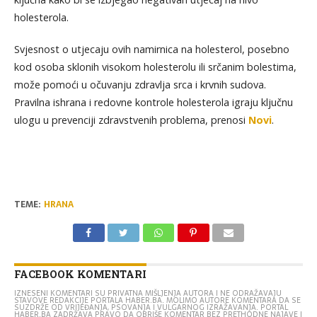
holesterola.
Svjesnost o utjecaju ovih namirnica na holesterol, posebno
kod osoba sklonih visokom holesterolu ili srčanim bolestima,
može pomoći u očuvanju zdravlja srca i krvnih sudova.
Pravilna ishrana i redovne kontrole holesterola igraju ključnu
ulogu u prevenciji zdravstvenih problema, prenosi
Novi
.
TEME:
HRANA
FACEBOOK KOMENTARI
IZNESENI KOMENTARI SU PRIVATNA MIŠLJENJA AUTORA I NE ODRAŽAVAJU
STAVOVE REDAKCIJE PORTALA HABER.BA. MOLIMO AUTORE KOMENTARA DA SE
SUZDRŽE OD VRIJEĐANJA, PSOVANJA I VULGARNOG IZRAŽAVANJA. PORTAL
HABER.BA ZADRŽAVA PRAVO DA OBRIŠE KOMENTAR BEZ PRETHODNE NAJAVE I