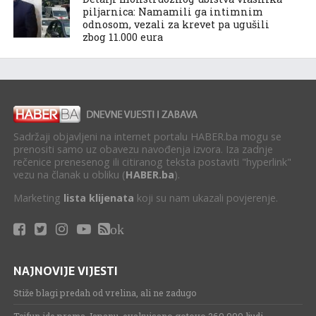
piljarnica: Namamili ga intimnim
odnosom, vezali za krevet pa ugušili
zbog 11.000 eura
Sadržaji objavljeni na internet portalu HABER.ba mogu se
prenositi samo uz obavezu navođenja izvora. Iza zadnje
rečenice prenesenog ili citiranog teksta postaviti "hyperlink"
vezu na članak u obliku (
HABER.ba
).
Marketing
lista klijenata
koji su nam ukazali povjerenje.
ok
NAJNOVIJE VIJESTI
Stiže blagi predah od vrelina, ali ne zadugo