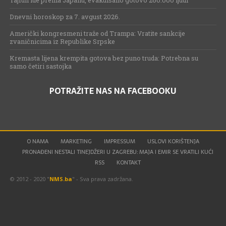
Tajfun ide prema Japanu, evakuisano gotovo 260.000 ljudi
Dnevni horoskop za 7. avgust 2026.
Američki kongresmeni traže od Trampa: Vratite sankcije
zvaničnicima iz Republike Srpske
Kremasta lijena krempita gotova bez puno truda: Potrebna su
samo četiri sastojka
POTRAŽITE NAS NA FACEBOOKU
O NAMA
MARKETING
IMPRESSUM
USLOVI KORIŠTENJA
PRONAĐENI NESTALI TINEJDŽERI U ZAGREBU: MAJA I EMIR SE VRATILI KUĆI
RSS
KONTAKT
© 2012 - 2020 "
NMS.ba
" - Sva prava zadržana.