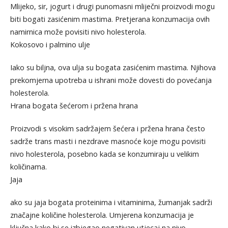
Mlijeko, sir, jogurt i drugi punomasni mliječni proizvodi mogu
biti bogati zasićenim mastima. Pretjerana konzumacija ovih
namirnica može povisiti nivo holesterola.
Kokosovo i palmino ulje
Iako su biljna, ova ulja su bogata zasićenim mastima. Njihova
prekomjerna upotreba u ishrani može dovesti do povećanja
holesterola.
Hrana bogata šećerom i pržena hrana
Proizvodi s visokim sadržajem šećera i pržena hrana često
sadrže trans masti i nezdrave masnoće koje mogu povisiti
nivo holesterola, posebno kada se konzumiraju u velikim
količinama.
Jaja
ako su jaja bogata proteinima i vitaminima, žumanjak sadrži
značajne količine holesterola. Umjerena konzumacija je
ključna kako bi se izbjegao negativan utjecaj na nivo