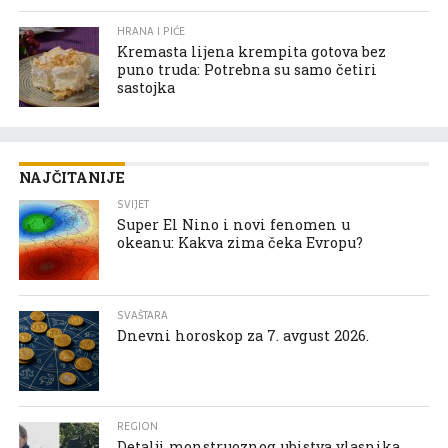
HRANA I PIĆE
Kremasta lijena krempita gotova bez
puno truda: Potrebna su samo četiri
sastojka
NAJČITANIJE
SVIJET
Super El Nino i novi fenomen u
okeanu: Kakva zima čeka Evropu?
SVAŠTARA
Dnevni horoskop za 7. avgust 2026.
REGION
Detalji monstruoznog ubistva vlasnika