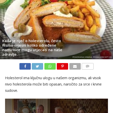
Kada je riječ o holesterolu, često
nismo svjesni koliko određene
namirnice mogu utjecati na naše
zdravlje.
POHOVANA HRANA- POSALJIRECEPT.RS
KOMENTARI
Holesterol ima ključnu ulogu u našem organizmu, ali visok
nivo holesterola može biti opasan, naročito za srce i krvne
sudove.