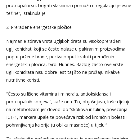
protuupalni su, bogati vlaknima i pomažu u regulaciji tjelesne
težine”, istaknula je.
2. Prerađene energetske pločice
Najmanje zdrava vrsta ugljikohidrata su visokoprerađeni
ugljikohidrati koji se često nalaze u pakiranim proizvodima
poput pržene hrane, peciva poput krafni i prerađenih
energetskih pločica, tvrdi Hunnes. Razlog zašto ove vrste
ugljikohidrata nisu dobre jest taj što ne pružaju nikakve
nutritivne koristi.
“Često su lišene vitamina i minerala, antioksidansa i
protuupalnih spojeva”, kaže ona. To, objašnjava, loše djeluje
na metabolizam jer dovodi do “skokova inzulina, povećanja
IGF-1, markera upale te povećava rizik od kroničnih bolesti i
pohranjivanja kalorija (u obliku masnoće) u tijelu.”
Za učinkovito mršavljenje potrebna je posvećenost brojnim