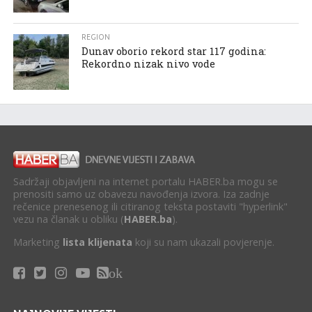
REGION
Dunav oborio rekord star 117 godina:
Rekordno nizak nivo vode
Sadržaji objavljeni na internet portalu HABER.ba mogu se
prenositi samo uz obavezu navođenja izvora. Iza zadnje
rečenice prenesenog ili citiranog teksta postaviti "hyperlink"
vezu na članak u obliku (
HABER.ba
).
Marketing
lista klijenata
koji su nam ukazali povjerenje.
ok