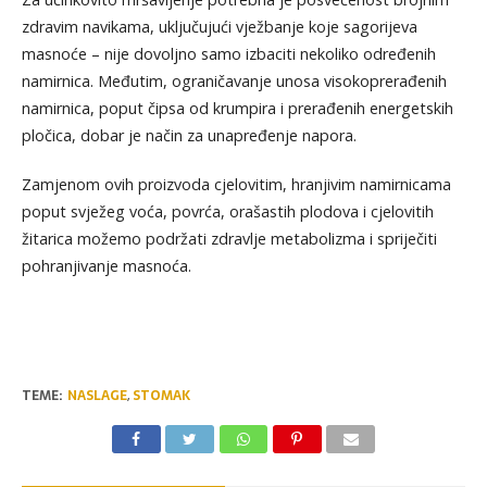
zdravim navikama, uključujući vježbanje koje sagorijeva
masnoće – nije dovoljno samo izbaciti nekoliko određenih
namirnica. Međutim, ograničavanje unosa visokoprerađenih
namirnica, poput čipsa od krumpira i prerađenih energetskih
pločica, dobar je način za unapređenje napora.
Zamjenom ovih proizvoda cjelovitim, hranjivim namirnicama
poput svježeg voća, povrća, orašastih plodova i cjelovitih
žitarica možemo podržati zdravlje metabolizma i spriječiti
pohranjivanje masnoća.
TEME:
NASLAGE
,
STOMAK