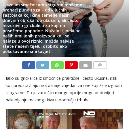
U svojim smočnicama sigurno možemo
pronaći puno toga – od ključnih
sastojaka koji čine temelje naših
dnevnih obroka, do ukusnih, ali često
nezdravih grickalica za kojima
posežemo popodne. Nažalost, neki od
naših omiljenih proizvoda koji se
nalaze u ovoj riznici možda najviše
štete našem tijelu, osobito ako
pokušavamo smršavjeti.
KOMENTARI
Iako su grickalice iz smočnice praktične i često ukusne, rizik
koji predstavljaju možda nije vrijedan za one koji žele izgubiti
kilograme. To je zato što mnoge opcije mogu pridonijeti
nakupljanju masnog tkiva u području trbuha.