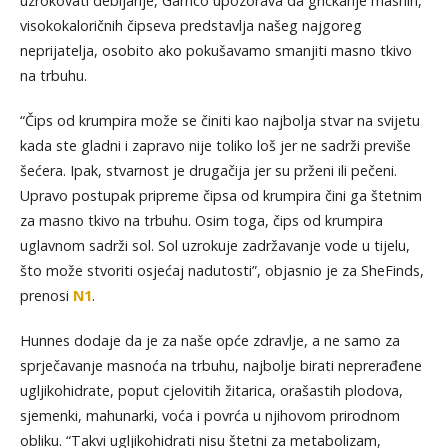
uzrokovati debljanje, Garrico upozorava da grickanje masnih,
visokokaloričnih čipseva predstavlja našeg najgoreg
neprijatelja, osobito ako pokušavamo smanjiti masno tkivo
na trbuhu.
“Čips od krumpira može se činiti kao najbolja stvar na svijetu
kada ste gladni i zapravo nije toliko loš jer ne sadrži previše
šećera. Ipak, stvarnost je drugačija jer su prženi ili pečeni.
Upravo postupak pripreme čipsa od krumpira čini ga štetnim
za masno tkivo na trbuhu. Osim toga, čips od krumpira
uglavnom sadrži sol. Sol uzrokuje zadržavanje vode u tijelu,
što može stvoriti osjećaj nadutosti”, objasnio je za SheFinds,
prenosi
N1
.
Hunnes dodaje da je za naše opće zdravlje, a ne samo za
sprječavanje masnoća na trbuhu, najbolje birati neprerađene
ugljikohidrate, poput cjelovitih žitarica, orašastih plodova,
sjemenki, mahunarki, voća i povrća u njihovom prirodnom
obliku. “Takvi ugljikohidrati nisu štetni za metabolizam,