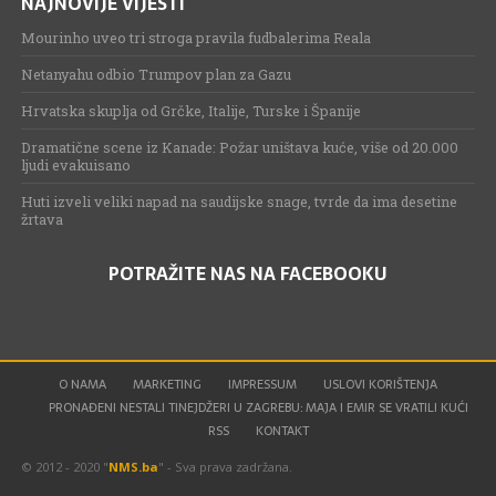
NAJNOVIJE VIJESTI
Mourinho uveo tri stroga pravila fudbalerima Reala
Netanyahu odbio Trumpov plan za Gazu
Hrvatska skuplja od Grčke, Italije, Turske i Španije
Dramatične scene iz Kanade: Požar uništava kuće, više od 20.000
ljudi evakuisano
Huti izveli veliki napad na saudijske snage, tvrde da ima desetine
žrtava
POTRAŽITE NAS NA FACEBOOKU
O NAMA
MARKETING
IMPRESSUM
USLOVI KORIŠTENJA
PRONAĐENI NESTALI TINEJDŽERI U ZAGREBU: MAJA I EMIR SE VRATILI KUĆI
RSS
KONTAKT
© 2012 - 2020 "
NMS.ba
" - Sva prava zadržana.