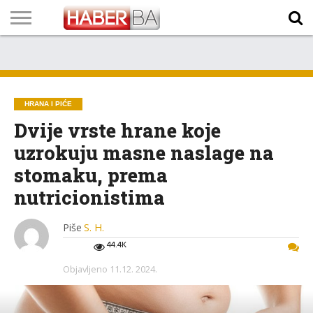
VIJESTI
BIZNIS
SPORT
SHOWBIZ
LIFESTYLE
SCI-
AUTO
ZANIMLJIVOSTI
FOTO
VIDEO
TV
VREMENSKA
STANJE NA
KURSNA
O
MARKETING
IMPRESSUM
KONTAKT
TECH
PROGRAM
PROGNOZA
PUTEVIMA
LISTA
NAMA
HRANA I PIĆE
Dvije vrste hrane koje
uzrokuju masne naslage na
stomaku, prema
nutricionistima
Piše
S. H.
44.4K
Objavljeno
11.12. 2024.