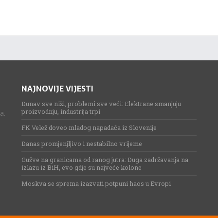
NAJNOVIJE VIJESTI
Dunav sve niži, problemi sve veći: Elektrane smanjuju
proizvodnju, industrija trpi
a.
FK Velež doveo mladog napadača iz Slovenije
Danas promjenjljivo i nestabilno vrijeme
Gužve na granicama od ranog jutra: Duga zadržavanja na
izlazu iz BiH, evo gdje su najveće kolone
Moskva se sprema izazvati potpuni haos u Evropi