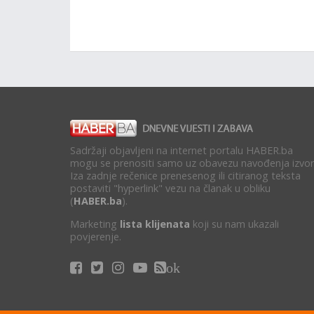
Sadržaji objavljeni na internet portalu HABER.ba
mogu se prenositi samo uz obavezu navođenja izvor
Iza zadnje rečenice prenesenog ili citiranog teksta
postaviti "hyperlink" vezu na članak u obliku
(
HABER.ba
).
Marketing
lista klijenata
koji su nam ukazali
povjerenje.
ok