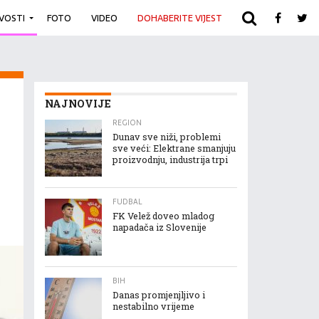
IVOSTI
FOTO
VIDEO
DOHABERITE VIJEST
ARHIVA
NAJNOVIJE
REGION
Dunav sve niži, problemi
sve veći: Elektrane smanjuju
proizvodnju, industrija trpi
FUDBAL
FK Velež doveo mladog
napadača iz Slovenije
BIH
Danas promjenjljivo i
nestabilno vrijeme