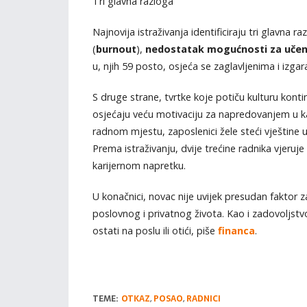
Tri glavna razloga
Najnovija istraživanja identificiraju tri glavna r
(
burnout
),
nedostatak mogućnosti za učenje
u, njih 59 posto, osjeća se zaglavljenima i izgar
S druge strane, tvrtke koje potiču kulturu kont
osjećaju veću motivaciju za napredovanjem u kar
radnom mjestu, zaposlenici žele steći vještine u
Prema istraživanju, dvije trećine radnika vjeruje
karijernom napretku.
U konačnici, novac nije uvijek presudan faktor 
poslovnog i privatnog života. Kao i zadovoljstv
ostati na poslu ili otići, piše
financa
.
TEME:
OTKAZ
,
POSAO
,
RADNICI