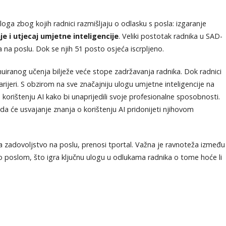
azloga zbog kojih radnici razmišljaju o odlasku s posla: izgaranje
 i utjecaj umjetne inteligencije
. Veliki postotak radnika u SAD-
a na poslu. Dok se njih 51 posto osjeća iscrpljeno.
inuiranog učenja bilježe veće stope zadržavanja radnika. Dok radnici
ijeri. S obzirom na sve značajniju ulogu umjetne inteligencije na
 korištenju AI kako bi unaprijedili svoje profesionalne sposobnosti.
 da će usvajanje znanja o korištenju AI pridonijeti njihovom
za zadovoljstvo na poslu, prenosi tportal. Važna je ravnoteža između
o poslom, što igra ključnu ulogu u odlukama radnika o tome hoće li