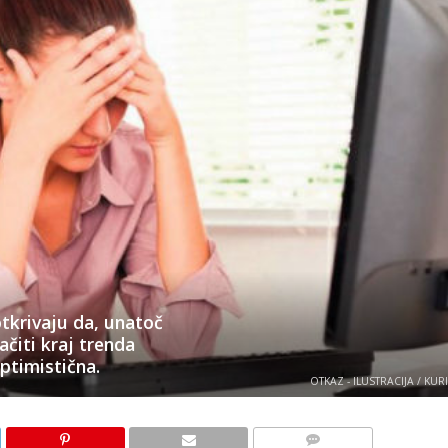
tkrivaju da, unatoč
čiti kraj trenda
optimistična.
OTKAZ - ILUSTRACIJA / KUR