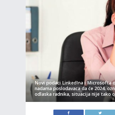
Novi podaci LinkedIna i Microsofta o
nadama poslodavaca da će 2024. ozna
odlaska radnika, situacija nije tako 