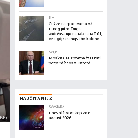
BIH
Gužve na granicama od
ranog jutra: Duga
zadržavanja na izlazu iz BiH,
evo gdje su najveće kolone
SVIJET
Moskva se sprema izazvati
potpuni haos u Evropi
NAJČITANIJE
SVAŠTARA
Dnevni horoskop za 8.
IR.RS
avgust.2026.