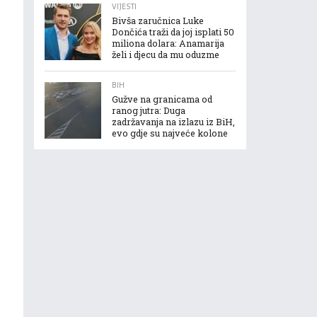
VIJESTI
Bivša zaručnica Luke
Dončića traži da joj isplati 50
miliona dolara: Anamarija
želi i djecu da mu oduzme
BIH
Gužve na granicama od
ranog jutra: Duga
zadržavanja na izlazu iz BiH,
evo gdje su najveće kolone