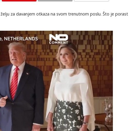
KOMENTARI
 je želju za davanjem otkaza na svom trenutnom poslu. Što je porast