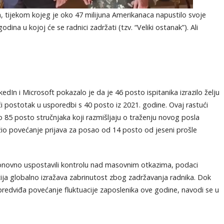
 tijekom kojeg je oko 47 milijuna Amerikanaca napustilo svoje
odina u kojoj će se radnici zadržati (tzv. “Veliki ostanak”). Ali
kedIn i Microsoft pokazalo je da je 46 posto ispitanika izrazilo želju
i postotak u usporedbi s 40 posto iz 2021. godine. Ovaj rastući
 85 posto stručnjaka koji razmišljaju o traženju novog posla
ežio povećanje prijava za posao od 14 posto od jeseni prošle
novno uspostavili kontrolu nad masovnim otkazima, podaci
ja globalno izražava zabrinutost zbog zadržavanja radnika. Dok
redviđa povećanje fluktuacije zaposlenika ove godine, navodi se u