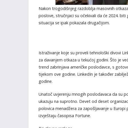
Nakon trogodišnjeg razdoblja masovnih otkaza,
poslove, stručnjaci su očekivali da će 2024. biti g
situacija se ipak pokazala drugačijom.
Istraživanje koje su proveli tehnološki divovi Lin
za davanjem otkaza u tekućoj godini. Što je već
trend zabrinjava američke poslodavce, s gotovo
tijekom ove godine. LinkedIn je također zabilj
godine.
Unatoč uvjerenju mnogih poslodavaca da su po
ukazuju na suprotno. Devet od deset organizaci
polovica menadžera za zapošljavanje u Europi p
izvještaju časopisa Fortune.