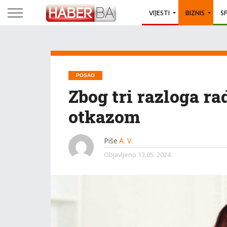
VIJESTI
BIZNIS
S
POSAO
Zbog tri razloga ra
otkazom
Piše
A. V.
Objavljeno
13.05. 2024.