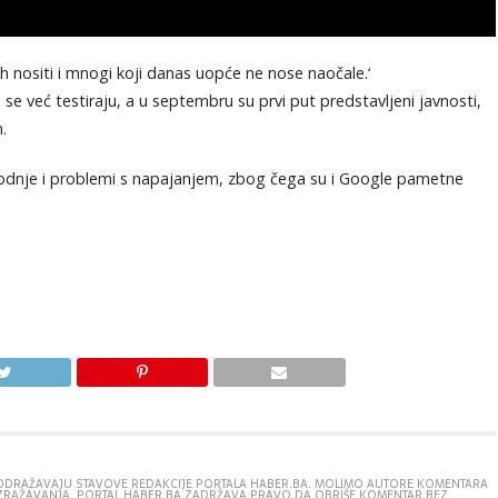
 ih nositi i mnogi koji danas uopće ne nose naočale.‘
se već testiraju, a u septembru su prvi put predstavljeni javnosti,
.
vodnje i problemi s napajanjem, zbog čega su i Google pametne
E ODRAŽAVAJU STAVOVE REDAKCIJE PORTALA HABER.BA. MOLIMO AUTORE KOMENTARA
IZRAŽAVANJA. PORTAL HABER.BA ZADRŽAVA PRAVO DA OBRIŠE KOMENTAR BEZ