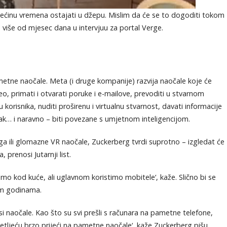
većinu vremena ostajati u džepu. Mislim da će se to dogoditi tokom
o više od mjesec dana u intervjuu za portal Verge.
tne naočale. Meta (i druge kompanije) razvija naočale koje će
eo, primati i otvarati poruke i e-mailove, prevoditi u stvarnom
 korisnika, nuditi proširenu i virtualnu stvarnost, davati informacije
tlak… i naravno – biti povezane s umjetnom inteligencijom.
iga ili glomazne VR naočale, Zuckerberg tvrdi suprotno – izgledat će
prenosi Jutarnji list.
mamo kod kuće, ali uglavnom koristimo mobitele‘, kaže. Slično bi se
im godinama.
si naočale. Kao što su svi prešli s računara na pametne telefone,
etljeću brzo prijeći na pametne naočale‘, kaže Zuckerberg,pišu