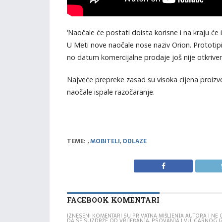
‘Naočale će postati doista korisne i na kraju će
U Meti nove naočale nose naziv Orion. Prototipi 
no datum komercijalne prodaje još nije otkriven
Najveće prepreke zasad su visoka cijena proiz
naočale ispale razočaranje.
TEME:
,
MOBITELI
,
ODLAZE
FACEBOOK KOMENTARI
IZNESENI KOMENTARI SU PRIVATNA MIŠLJENJA AUTORA I N
DA SE SUZDRŽE OD VRIJEĐANJA, PSOVANJA I VULGARNOG 