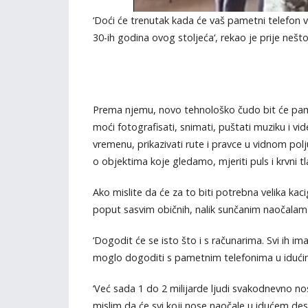
‘Doći će trenutak kada će vaš pametni telefon 
30-ih godina ovog stoljeća‘, rekao je prije nešt
Prema njemu, novo tehnološko čudo bit će pame
moći fotografisati, snimati, puštati muziku i vid
vremenu, prikazivati rute i pravce u vidnom polju
o objektima koje gledamo, mjeriti puls i krvni 
Ako mislite da će za to biti potrebna velika kac
poput sasvim običnih, nalik sunčanim naočalama, 
‘Dogodit će se isto što i s računarima. Svi ih i
moglo dogoditi s pametnim telefonima u iduć
‘Već sada 1 do 2 milijarde ljudi svakodnevno no
mislim da će svi koji nose naočale u idućem des