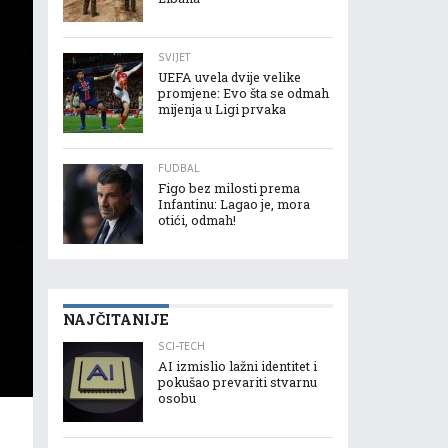
SVIJET
UEFA uvela dvije velike
promjene: Evo šta se odmah
mijenja u Ligi prvaka
FUDBAL
Figo bez milosti prema
Infantinu: Lagao je, mora
otići, odmah!
NAJČITANIJE
SCI-TECH
AI izmislio lažni identitet i
pokušao prevariti stvarnu
osobu