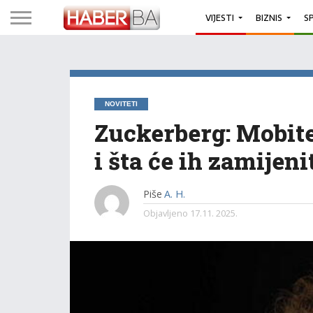
VIJESTI
BIZNIS
S
NOVITETI
Zuckerberg: Mobite
i šta će ih zamijeni
Piše
A. H.
Objavljeno
17.11. 2025.