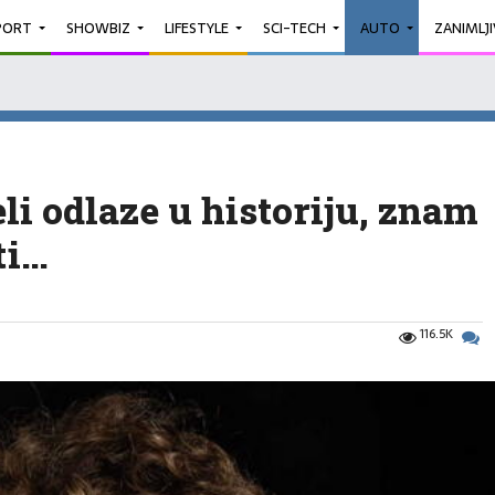
PORT
SHOWBIZ
LIFESTYLE
SCI-TECH
AUTO
ZANIMLJ
li odlaze u historiju, znam
ti…
116.5K