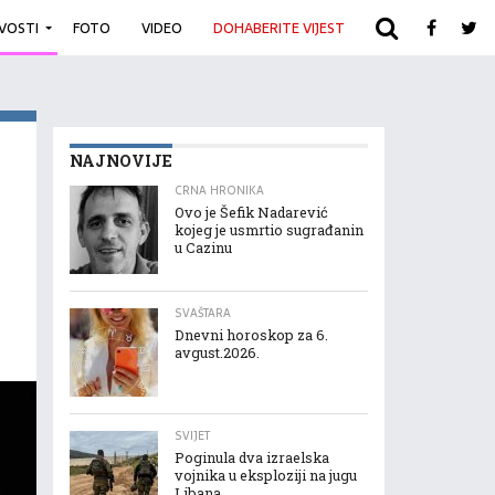
IVOSTI
FOTO
VIDEO
DOHABERITE VIJEST
ARHIVA
NAJNOVIJE
CRNA HRONIKA
Ovo je Šefik Nadarević
kojeg je usmrtio sugrađanin
u Cazinu
SVAŠTARA
Dnevni horoskop za 6.
avgust.2026.
SVIJET
Poginula dva izraelska
vojnika u eksploziji na jugu
Libana