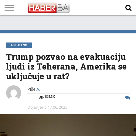
VIJESTI
BIZNIS
SPORT
SHOWBIZ
LIFESTYLE
SCI-
AUTO
ZANIMLJIVOSTI
FOTO
VIDEO
TV
VREMENSKA
STANJE NA
KURSNA
O
MARKETING
IMPRESSUM
KONTAKT
TECH
PROGRAM
PROGNOZA
PUTEVIMA
LISTA
NAMA
AKTUELNO
Trump pozvao na evakuaciju
ljudi iz Teherana, Amerika se
uključuje u rat?
Piše
A. H.
105.3K
Objavljeno
17.06. 2025.