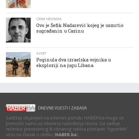
CRNA HRONIKA
Ovo je Šefik Nadarević kojeg je usmrtio
sugrađanin u Cazinu
SVIJET
Poginula dva izraelska vojnika u
eksploziji na jugu Libana
Sadržaji objavljeni na internet portalu HABER.ba mogu se
prenositi samo uz obavezu navođenja izvora. Iza zadnje
rečenice prenesenog ili citiranog teksta postaviti "hyperlink"
vezu na članak u obliku (
HABER.ba
).