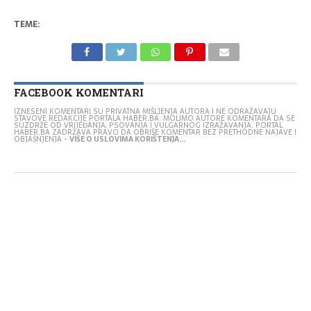
TEME:
FACEBOOK KOMENTARI
IZNESENI KOMENTARI SU PRIVATNA MIŠLJENJA AUTORA I NE ODRAŽAVAJU
STAVOVE REDAKCIJE PORTALA HABER.BA. MOLIMO AUTORE KOMENTARA DA SE
SUZDRŽE OD VRIJEĐANJA, PSOVANJA I VULGARNOG IZRAŽAVANJA. PORTAL
HABER.BA ZADRŽAVA PRAVO DA OBRIŠE KOMENTAR BEZ PRETHODNE NAJAVE I
OBJAŠNJENJA -
VIŠE O USLOVIMA KORIŠTENJA...