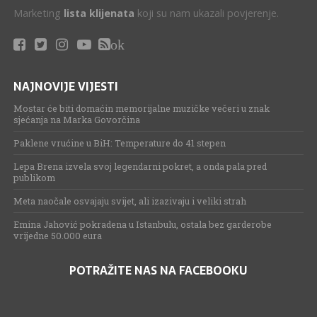
Marketing
lista klijenata
koji su nam ukazali povjerenje.
ok
NAJNOVIJE VIJESTI
Mostar će biti domaćin memorijalne muzičke večeri u znak
sjećanja na Marka Govorčina
Paklene vrućine u BiH: Temperature do 41 stepen
Lepa Brena izvela svoj legendarni pokret, a onda pala pred
publikom
Meta naočale osvajaju svijet, ali izazivaju i veliki strah
Emina Jahović pokradena u Istanbulu, ostala bez garderobe
vrijedne 50.000 eura
POTRAŽITE NAS NA FACEBOOKU