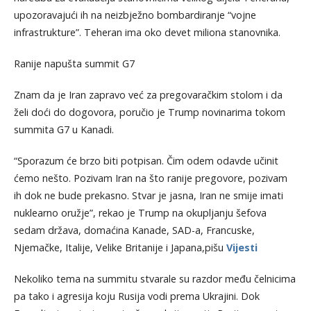
upozoravajući ih na neizbježno bombardiranje “vojne
infrastrukture”. Teheran ima oko devet miliona stanovnika.
Ranije napušta summit G7
Znam da je Iran zapravo već za pregovaračkim stolom i da
želi doći do dogovora, poručio je Trump novinarima tokom
summita G7 u Kanadi.
“Sporazum će brzo biti potpisan. Čim odem odavde učinit
ćemo nešto. Pozivam Iran na što ranije pregovore, pozivam
ih dok ne bude prekasno. Stvar je jasna, Iran ne smije imati
nuklearno oružje”, rekao je Trump na okupljanju šefova
sedam država, domaćina Kanade, SAD-a, Francuske,
Njemačke, Italije, Velike Britanije i Japana,pišu
Vijesti
Nekoliko tema na summitu stvarale su razdor među čelnicima
pa tako i agresija koju Rusija vodi prema Ukrajini. Dok