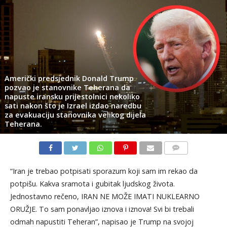
Američki predsjednik Donald Trump
pozvao je stanovnike Teherana da
napuste iransku prijestolnici nekoliko
sati nakon što je Izrael izdao naredbu
za evakuaciju stanovnika velikog dijela
Teherana.
KOMENTARI
“Iran je trebao potpisati sporazum koji sam im rekao da
potpišu. Kakva sramota i gubitak ljudskog života.
Jednostavno rečeno, IRAN NE MOŽE IMATI NUKLEARNO
ORUŽJE. To sam ponavljao iznova i iznova! Svi bi trebali
odmah napustiti Teheran”, napisao je Trump na svojoj