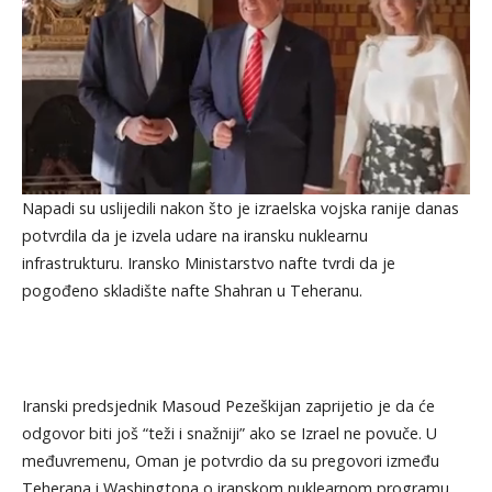
Napadi su uslijedili nakon što je izraelska vojska ranije danas
potvrdila da je izvela udare na iransku nuklearnu
infrastrukturu. Iransko Ministarstvo nafte tvrdi da je
pogođeno skladište nafte Shahran u Teheranu.
Iranski predsjednik Masoud Pezeškijan zaprijetio je da će
odgovor biti još “teži i snažniji” ako se Izrael ne povuče. U
međuvremenu, Oman je potvrdio da su pregovori između
Teherana i Washingtona o iranskom nuklearnom programu,