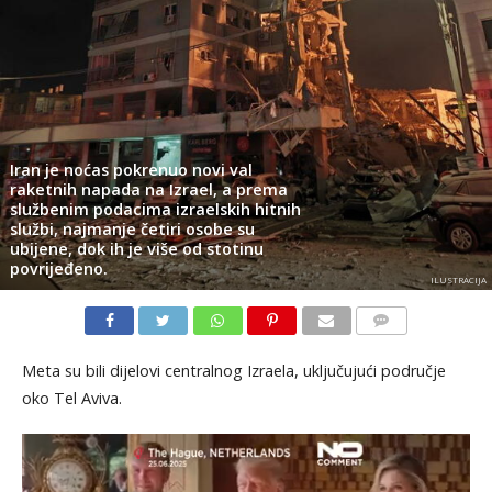
Iran je noćas pokrenuo novi val
raketnih napada na Izrael, a prema
službenim podacima izraelskih hitnih
službi, najmanje četiri osobe su
ubijene, dok ih je više od stotinu
povrijeđeno.
ILUSTRACIJA
KOMENTARI
Meta su bili dijelovi centralnog Izraela, uključujući područje
oko Tel Aviva.