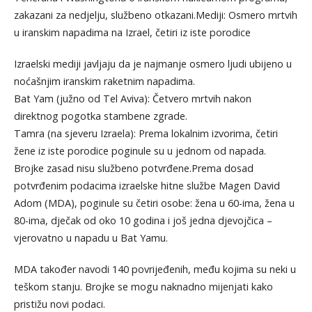
zakazani za nedjelju, službeno otkazani.Mediji: Osmero mrtvih
u iranskim napadima na Izrael, četiri iz iste porodice
Izraelski mediji javljaju da je najmanje osmero ljudi ubijeno u
noćašnjim iranskim raketnim napadima.
Bat Yam (južno od Tel Aviva): Četvero mrtvih nakon
direktnog pogotka stambene zgrade.
Tamra (na sjeveru Izraela): Prema lokalnim izvorima, četiri
žene iz iste porodice poginule su u jednom od napada.
Brojke zasad nisu službeno potvrđene.Prema dosad
potvrđenim podacima izraelske hitne službe Magen David
Adom (MDA), poginule su četiri osobe: žena u 60-ima, žena u
80-ima, dječak od oko 10 godina i još jedna djevojčica –
vjerovatno u napadu u Bat Yamu.
MDA također navodi 140 povrijeđenih, među kojima su neki u
teškom stanju. Brojke se mogu naknadno mijenjati kako
pristižu novi podaci.