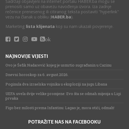
Sadržaji objavljeni na internet portalu HABER.ba mogu se
prenositi samo uz obavezu navođenja izvora. Iza zadnje
rečenice prenesenog ili citiranog teksta postaviti "hyperlink"
vezu na članak u obliku (
HABER.ba
).
Marketing
lista klijenata
koji su nam ukazali povjerenje.
ok
NAJNOVIJE VIJESTI
Ovo je Šefik Nadarević kojeg je usmrtio sugrađanin u Cazinu
Dnevni horoskop za 6. avgust.2026.
Poginula dva izraelska vojnika u eksploziji na jugu Libana
UEFA uvela dvije velike promjene: Evo šta se odmah mijenja u Ligi
prvaka
Figo bez milosti prema Infantinu: Lagao je, mora otići, odmah!
POTRAŽITE NAS NA FACEBOOKU