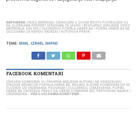
NAPOMENA:
VIDEO MATERIJALI OBJAVLJENI U OVOM TEKSTU POSTAVLJENI SU
NA GLOBALNIM INTERNET SERVISIMA ZA JAVNO I BESPLATNO DIJELJENJE VIDEO
MATERIJALA. ONI NISU VLASNIŠTVO PORTALA HABER.BA I PORTAL HABER.BA NE
ODGOVARA ZA NJIHOV SADRŽAJ I AUTORSKA PRAVA.
TEME:
IRAN
,
,
IZRAEL
,
NAPAD
FACEBOOK KOMENTARI
IZNESENI KOMENTARI SU PRIVATNA MIŠLJENJA AUTORA I NE ODRAŽAVAJU
STAVOVE REDAKCIJE PORTALA HABER.BA. MOLIMO AUTORE KOMENTARA DA SE
SUZDRŽE OD VRIJEĐANJA, PSOVANJA I VULGARNOG IZRAŽAVANJA. PORTAL
HABER.BA ZADRŽAVA PRAVO DA OBRIŠE KOMENTAR BEZ PRETHODNE NAJAVE I
OBJAŠNJENJA -
VIŠE O USLOVIMA KORIŠTENJA...