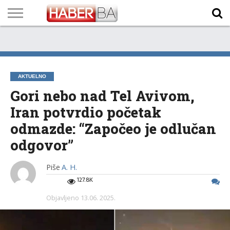
VIJESTI
BIZNIS
SPORT
SHOWBIZ
LIFESTYLE
SCI-
AUTO
ZANIMLJIVOSTI
FOTO
VIDEO
TV
VREMENSKA
STANJE NA
KURSNA
O
MARKETING
IMPRESSUM
KONTAKT
TECH
PROGRAM
PROGNOZA
PUTEVIMA
LISTA
NAMA
AKTUELNO
Gori nebo nad Tel Avivom,
Iran potvrdio početak
odmazde: “Započeo je odlučan
odgovor”
Piše
A. H.
127.8K
Objavljeno
13.06. 2025.