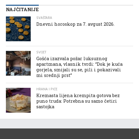
NAJČITANIJE
SVAŠTARA
Dnevni horoskop za 7. avgust 2026.
SVIJET
Gošća izazvala požar luksuznog
apartmana, vlasnik tvrdi: “Dok je kuća
gorjela, smijali su se, pili i pokazivali
mi srednji prst”
HRANA I PIĆE
Kremasta lijena krempita gotova bez
puno truda: Potrebna su samo četiri
sastojka