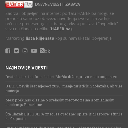
Sadržaji objavljeni na internet portalu HABER.ba mogu se
prenositi samo uz obavezu navođenja izvora. Iza zadnje
rečenice prenesenog ili citiranog teksta postaviti "hyperlink"
vezu na članak u obliku (
HABER.ba
).
Marketing
lista klijenata
koji su nam ukazali povjerenje.
ok
NAJNOVIJE VIJESTI
Imate li stari telefon u ladici: Možda držite pravo malo bogatstvo
U BiH u prvih šest mjeseci 2026. manje turističkih dolazaka, ali više
noćenja
Mesi prekinuo glasine o prelasku njegovog sina u omladinsku
akademiju Barselone
Šta ulazak BiH u SEPA znači za građane: Uplate iz dijaspore jeftinije
za 94 posto
Dvojici rudara pozlilo u jami Raspotočje: Jedan prebačen u bolnicu