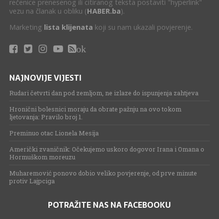
rečenice prenesenog ili citiranog teksta postaviti "hyperlink"
vezu na članak u obliku (
HABER.ba
).
Marketing
lista klijenata
koji su nam ukazali povjerenje.
ok
NAJNOVIJE VIJESTI
Rudari četvrti dan pod zemljom, ne izlaze do ispunjenja zahtjeva
Hronični bolesnici moraju da obrate pažnju na ovo tokom
ljetovanja: Pravilo broj 1.
Preminuo otac Lionela Mesija
Američki zvaničnik: Očekujemo uskoro dogovor Irana i Omana o
Hormuškom moreuzu
Muharemović ponovo dobio veliko povjerenje, od prve minute
protiv Lajpciga
POTRAŽITE NAS NA FACEBOOKU