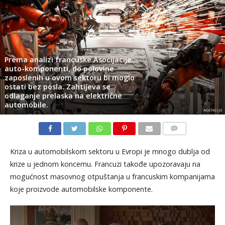
Prema analizi francuske Asocijacije
auto-komponenti, do polovine
zaposlenih u ovom sektoru bi moglo
ostati bez posla. Zahtijeva se
odlaganje prelaska na električne
automobile.
AGENCIJE
KOMENTARI
Kriza u automobilskom sektoru u Evropi je mnogo dublja od
krize u jednom koncernu. Francuzi takođe upozoravaju na
mogućnost masovnog otpuštanja u francuskim kompanijama
koje proizvode automobilske komponente.