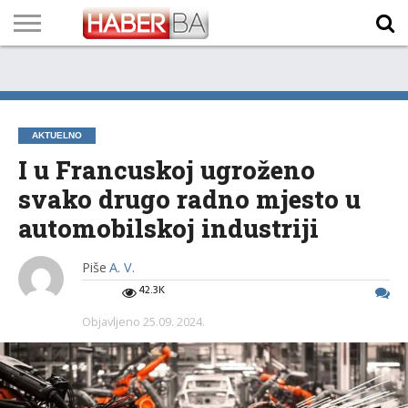
VIJESTI
BIZNIS
SPORT
SHOWBIZ
LIFESTYLE
SCI-
AUTO
ZANIMLJIVOSTI
FOTO
VIDEO
TV
VREMENSKA
STANJE NA
KURSNA
O
MARKETING
IMPRESSUM
KONTAKT
TECH
PROGRAM
PROGNOZA
PUTEVIMA
LISTA
NAMA
AKTUELNO
I u Francuskoj ugroženo
svako drugo radno mjesto u
automobilskoj industriji
Piše
A. V.
42.3K
Objavljeno
25.09. 2024.