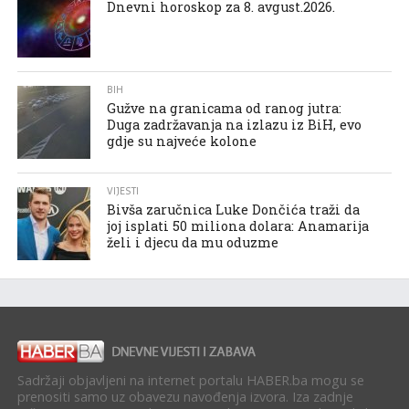
Dnevni horoskop za 8. avgust.2026.
BIH
Gužve na granicama od ranog jutra:
Duga zadržavanja na izlazu iz BiH, evo
gdje su najveće kolone
VIJESTI
Bivša zaručnica Luke Dončića traži da
joj isplati 50 miliona dolara: Anamarija
želi i djecu da mu oduzme
Sadržaji objavljeni na internet portalu HABER.ba mogu se
prenositi samo uz obavezu navođenja izvora. Iza zadnje