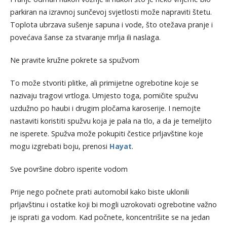
parkiran na izravnoj sunčevoj svjetlosti može napraviti štetu.
Toplota ubrzava sušenje sapuna i vode, što otežava pranje i
povećava šanse za stvaranje mrlja ili naslaga.
Ne pravite kružne pokrete sa spužvom
To može stvoriti plitke, ali primijetne ogrebotine koje se
nazivaju tragovi vrtloga. Umjesto toga, pomičite spužvu
uzdužno po haubi i drugim pločama karoserije. I nemojte
nastaviti koristiti spužvu koja je pala na tlo, a da je temeljito
ne isperete. Spužva može pokupiti čestice prljavštine koje
mogu izgrebati boju, prenosi
Hayat
.
Sve površine dobro isperite vodom
Prije nego počnete prati automobil kako biste uklonili
prljavštinu i ostatke koji bi mogli uzrokovati ogrebotine važno
je isprati ga vodom. Kad počnete, koncentrišite se na jedan