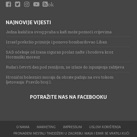
ok
NAJNOVIJE VIJESTI
Jedna kašičica ovog praha u kafi može pomoći crijevima
Izrael prekršio primirje i ponovo bombardovao Liban
SAD očekuje od Irana siguran prolaz nafte i brodova kroz
Hormuški moreuz
Rudari četvrti dan pod zemljom, ne izlaze do ispunjenja zahtjeva
Hronični bolesnici moraju da obrate pažnju na ovo tokom
ljetovanja: Pravilo broj 1.
POTRAŽITE NAS NA FACEBOOKU
O NAMA
MARKETING
IMPRESSUM
USLOVI KORIŠTENJA
PRONAĐENI NESTALI TINEJDŽERI U ZAGREBU: MAJA I EMIR SE VRATILI KUĆI