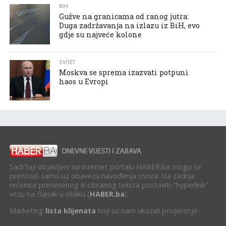
BIH
Gužve na granicama od ranog jutra:
Duga zadržavanja na izlazu iz BiH, evo
gdje su najveće kolone
SVIJET
Moskva se sprema izazvati potpuni
haos u Evropi
Sadržaji objavljeni na internet portalu HABER.ba mogu se
prenositi samo uz obavezu navođenja izvora. Iza zadnje
rečenice prenesenog ili citiranog teksta postaviti "hyperlink"
vezu na članak u obliku (
HABER.ba
).
Marketing
lista klijenata
koji su nam ukazali povjerenje.