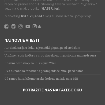
rečenice prenesenog ili citiranog teksta postaviti "hyperlink"
vezu na članak u obliku (
HABER.ba
).
Marketing
lista klijenata
koji su nam ukazali povjerenje.
ok
NAJNOVIJE VIJESTI
Autoindustrija u šoku: Njemački gigant pred stečajem
Vrućine i suša koštaju evropsku ekonomiju stotine milijardi eura
Dnevni horoskop za 10. avgust.2026.
Dva okeanska fenomena promijenit će zimu pred nama
Od ranog jutra kilometarske kolone na izlazu iz BiH
POTRAŽITE NAS NA FACEBOOKU