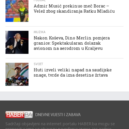
FUDBAL
Admir Musić prekinuo meč Borac –
Velež zbog skandiranja Ratku Mladiću
MUZIKA
Nakon Koševa, Dino Merlin pomjera
granice: Spektakularan dolazak
avionom na aerodrom u Kraljevu
SVIJET
Huti izveli veliki napad na saudijske
snage, tvrde da ima desetine žrtava
Sadržaji objavljeni na internet portalu HABER.ba mogu se
prenositi samo uz obavezu navođenja izvora. Iza zadnje