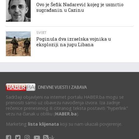
Ovo je Šefik Nadarević kojeg je usmrtio
sugrađanin u Cazinu
SVIJET
Poginula dva izraelska vojnika u
eksploziji na jugu Libana
Sadržaji objavljeni na internet portalu HABER.ba mogu se
prenositi samo uz obavezu navođenja izvora. Iza zadnje
rečenice prenesenog ili citiranog teksta postaviti "hyperlink"
vezu na članak u obliku (
HABER.ba
).
Marketing
lista klijenata
koji su nam ukazali povjerenje.
ok