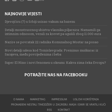
NAJNOVIJE VIJESTI
Djevojčicu (7) u Srbiji usisao vakum na bazenu
Detalji monstruoznog ubistva vlasnika piljarnica: Namamili ga
intimnim odnosom, vezali za krevet pa ugušili zbog 11.000 eura
Nazire se povratak 22 radnika Komunalnog Mostar na posao
Novi detalji udesa kod Tomislavgrada: Preminuo muškarac iz
Sarajeva, među povrijeđenima i beba
Super El Nino i novi fenomen u okeanu: Kakva zima čeka Evropu?
POTRAŽITE NAS NA FACEBOOKU
O NAMA
MARKETING
IMPRESSUM
USLOVI KORIŠTENJA
PRONAĐENI NESTALI TINEJDŽERI U ZAGREBU: MAJA I EMIR SE VRATILI KUĆI
RSS
KONTAKT