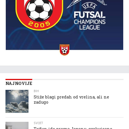
NAJNOVIJE
BIH
Stiže blagi predah od vrelina, ali ne
zadugo
SVIJET
Tajfun ide prema Japanu, evakuisano