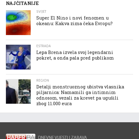
NAJČITANIJE
SVIJET
Super El Nino i novi fenomen u
okeanu: Kakva zima čeka Evropu?
ESTRADA
Lepa Brena izvela svoj legendarni
pokret, a onda pala pred publikom
REGION
Detalji monstruoznog ubistva vlasnika
piljarnica: Namamili ga intimnim
odnosom, vezali za krevet pa ugušili
zbog 11.000 eura