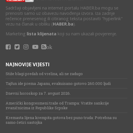
Sadržaji objavljeni na internet portalu HABER.ba mogu se
prenositi samo uz obavezu navođenja izvora. Iza zadnje
rečenice prenesenog ili citiranog teksta postaviti "hyperlink"
vezu na članak u obliku (
HABER.ba
).
Marketing
lista klijenata
koji su nam ukazali povjerenje.
ok
NAJNOVIJE VIJESTI
Stiže blagi predah od vrelina, ali ne zadugo
Tajfun ide prema Japanu, evakuisano gotovo 260.000 ljudi
Dnevni horoskop za 7. avgust 2026.
Američki kongresmeni traže od Trampa: Vratite sankcije
zvaničnicima iz Republike Srpske
Kremasta lijena krempita gotova bez puno truda: Potrebna su
samo četiri sastojka