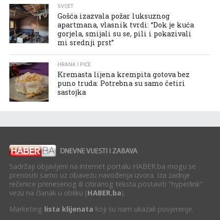
SVIJET
Gošća izazvala požar luksuznog
apartmana, vlasnik tvrdi: “Dok je kuća
gorjela, smijali su se, pili i pokazivali
mi srednji prst”
HRANA I PIĆE
Kremasta lijena krempita gotova bez
puno truda: Potrebna su samo četiri
sastojka
Sadržaji objavljeni na internet portalu HABER.ba mogu se
prenositi samo uz obavezu navođenja izvora. Iza zadnje
rečenice prenesenog ili citiranog teksta postaviti "hyperlink"
vezu na članak u obliku (
HABER.ba
).
Marketing
lista klijenata
koji su nam ukazali povjerenje.