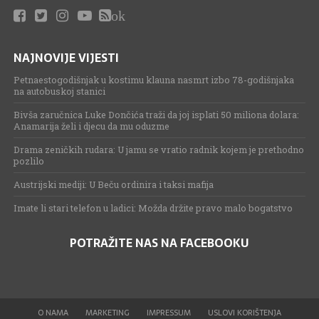
ok
NAJNOVIJE VIJESTI
Petnaestogodišnjak u kostimu klauna nasmrt izbo 78-godišnjaka
na autobuskoj stanici
Bivša zaručnica Luke Dončića traži da joj isplati 50 miliona dolara:
Anamarija želi i djecu da mu oduzme
Drama zeničkih rudara: U jamu se vratio radnik kojem je prethodno
pozlilo
Austrijski mediji: U Beču ordinira i taksi mafija
Imate li stari telefon u ladici: Možda držite pravo malo bogatstvo
POTRAŽITE NAS NA FACEBOOKU
O NAMA
MARKETING
IMPRESSUM
USLOVI KORIŠTENJA