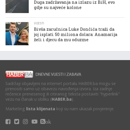
Duga zadržavanja na izlazu iz BiH, evo
gdje su najveće kolone
VIJESTI
Bivša zaručnica Luke Dončića traži da
joj isplati 50 miliona dolara: Anamarija
želi i djecu da mu oduzme
Sadržaji objavljeni na internet portalu HABER.ba mogu se
prenositi samo uz obavezu navođenja izvora. Iza zadnje
rečenice prenesenog ili citiranog teksta postaviti "hyperlink"
vezu na članak u obliku (
HABER.ba
).
Marketing
lista klijenata
koji su nam ukazali povjerenje.
ok