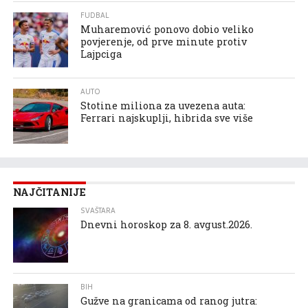
FUDBAL
Muharemović ponovo dobio veliko
povjerenje, od prve minute protiv
Lajpciga
AUTO
Stotine miliona za uvezena auta:
Ferrari najskuplji, hibrida sve više
NAJČITANIJE
SVAŠTARA
Dnevni horoskop za 8. avgust.2026.
BIH
Gužve na granicama od ranog jutra: