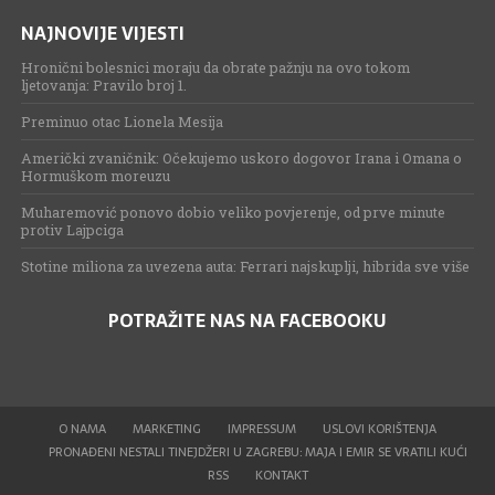
NAJNOVIJE VIJESTI
Hronični bolesnici moraju da obrate pažnju na ovo tokom
ljetovanja: Pravilo broj 1.
Preminuo otac Lionela Mesija
Američki zvaničnik: Očekujemo uskoro dogovor Irana i Omana o
Hormuškom moreuzu
Muharemović ponovo dobio veliko povjerenje, od prve minute
protiv Lajpciga
Stotine miliona za uvezena auta: Ferrari najskuplji, hibrida sve više
POTRAŽITE NAS NA FACEBOOKU
O NAMA
MARKETING
IMPRESSUM
USLOVI KORIŠTENJA
PRONAĐENI NESTALI TINEJDŽERI U ZAGREBU: MAJA I EMIR SE VRATILI KUĆI
RSS
KONTAKT