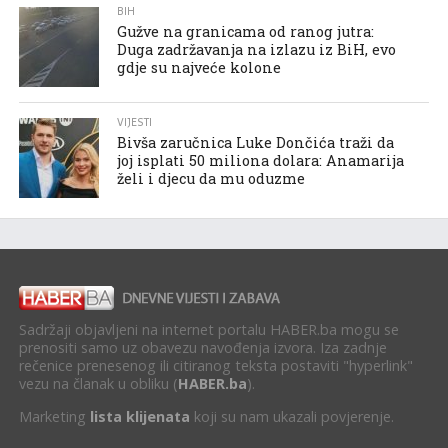
BIH
Gužve na granicama od ranog jutra:
Duga zadržavanja na izlazu iz BiH, evo
gdje su najveće kolone
VIJESTI
Bivša zaručnica Luke Dončića traži da
joj isplati 50 miliona dolara: Anamarija
želi i djecu da mu oduzme
Sadržaji objavljeni na internet portalu HABER.ba mogu se
prenositi samo uz obavezu navođenja izvora. Iza zadnje
rečenice prenesenog ili citiranog teksta postaviti "hyperlink"
vezu na članak u obliku (
HABER.ba
).
Marketing
lista klijenata
koji su nam ukazali povjerenje.