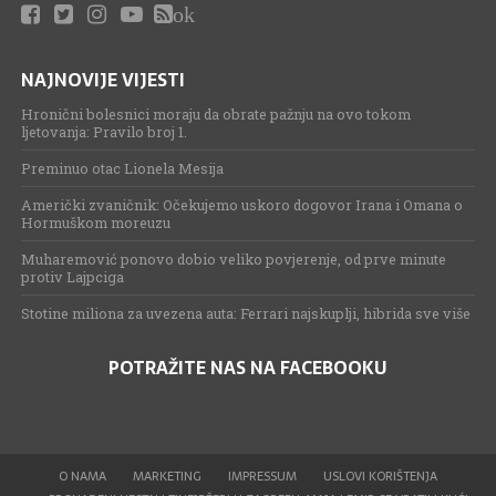
ok
NAJNOVIJE VIJESTI
Hronični bolesnici moraju da obrate pažnju na ovo tokom
ljetovanja: Pravilo broj 1.
Preminuo otac Lionela Mesija
Američki zvaničnik: Očekujemo uskoro dogovor Irana i Omana o
Hormuškom moreuzu
Muharemović ponovo dobio veliko povjerenje, od prve minute
protiv Lajpciga
Stotine miliona za uvezena auta: Ferrari najskuplji, hibrida sve više
POTRAŽITE NAS NA FACEBOOKU
O NAMA
MARKETING
IMPRESSUM
USLOVI KORIŠTENJA